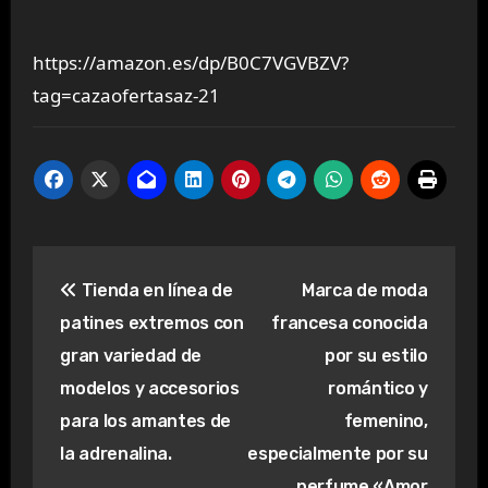
https://amazon.es/dp/B0C7VGVBZV?
tag=cazaofertasaz-21
Navegación
Tienda en línea de
Marca de moda
de
patines extremos con
francesa conocida
entradas
gran variedad de
por su estilo
modelos y accesorios
romántico y
para los amantes de
femenino,
la adrenalina.
especialmente por su
perfume «Amor