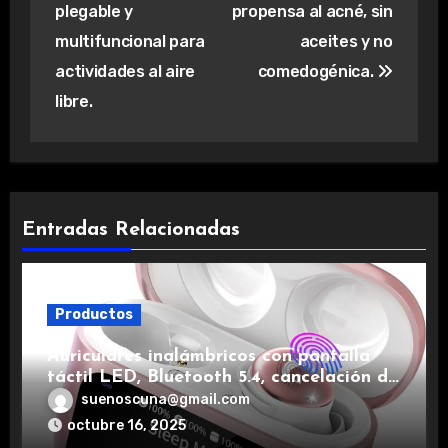
plegable y
propensa al acné, sin
multifuncional para
aceites y no
actividades al aire
comedogénica.
libre.
Entradas Relacionadas
Productos
Auriculares inalámbricos con pantalla
táctil LED, Bluetooth 5.4, cancelación de
ruido, impermeables y de larga duración.
suenoscuna@gmail.com
octubre 16, 2025