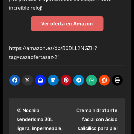
increíble reloj!
Ver oferta en Amazon
https://amazon.es/dp/B0DLL2NGZH?
tag=cazaofertasaz-21
Navegación
Mochila
Crema hidratante
de
senderismo 30L
facial con ácido
entradas
ligera, impermeable,
salicílico para piel