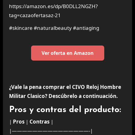
https://amazon.es/dp/B0DLL2NGZH?
tag=cazaofertasaz-21
#skincare #naturalbeauty #antiaging
Ver oferta en Amazon
¿Vale la pena comprar el CIVO Reloj Hombre
Militar Clasico? Descúbrelo a continuación.
Pros y contras del producto:
|
Pros
|
Contras
|
|———————————————-|