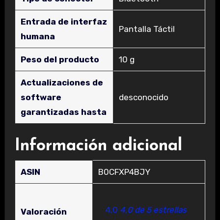
Entrada de interfaz
‎Pantalla Táctil
humana
Peso del producto
‎10 g
Actualizaciones de
software
‎desconocido
garantizadas hasta
Información adicional
ASIN
B0CFXP4BJY
4,0
4,0 de 5 estrellas
Valoración