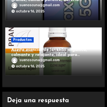
duradera y carga rápida para una
suenoscuna@gmail.com
experiencia premium.
octubre 16, 2025
Productos
Aceite esencial de lavanda orgánico,
calmante y relajante, ideal para
aromaterapia.
suenoscuna@gmail.com
octubre 16, 2025
Deja una respuesta