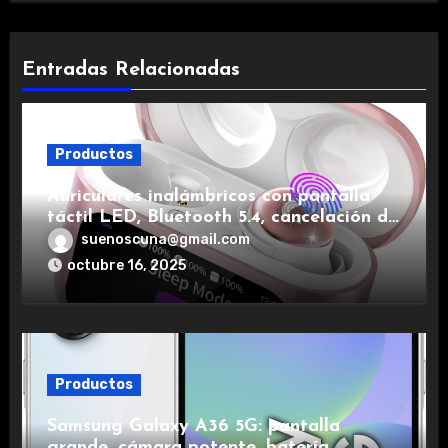
Entradas Relacionadas
Productos
Auriculares inalámbricos con pantalla
táctil LED, Bluetooth 5.4, cancelación de
ruido, impermeables y de larga duración.
suenoscuna@gmail.com
octubre 16, 2025
Productos
Samsung Galaxy A36 5G: pantalla
grande, cámara potente, batería