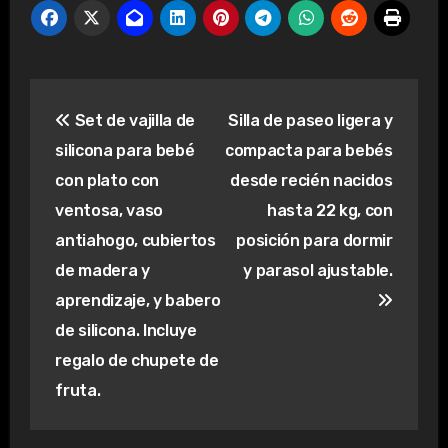
Navegación
Set de vajilla de
Silla de paseo ligera y
de
silicona para bebé
compacta para bebés
entradas
con plato con
desde recién nacidos
ventosa, vaso
hasta 22 kg, con
antiahogo, cubiertos
posición para dormir
de madera y
y parasol ajustable.
aprendizaje, y babero
de silicona. Incluye
regalo de chupete de
fruta.