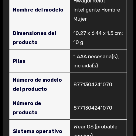
‎Hwagol Reloj
Nombre del modelo
Inteligente Hombre
Mujer
Dimensiones del
‎10,27 x 6,44 x 1,5 cm;
producto
10 g
‎1 AAA necesaria(s),
Pilas
incluida(s)
Número de modelo
‎8771304241070
del producto
Número de
‎8771304241070
producto
‎Wear OS (probable
Sistema operativo
version)