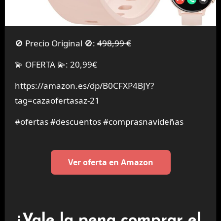
🚫 Precio Original 🚫:
498,99 €
💫 OFERTA 💫: 20,99€
https://amazon.es/dp/B0CFXP4BJY?
tag=cazaofertasaz-21
#ofertas #descuentos #comprasnavideñas
Ver oferta en Amazon
¿Vale la pena comprar el