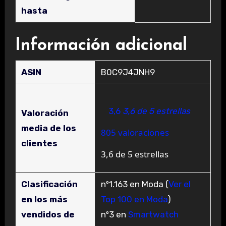
hasta
Información adicional
ASIN
B0C9J4JNH9
3,6
3,6 de 5 estrellas
Valoración
media de los
805 valoraciones
clientes
3,6 de 5 estrellas
Clasificación
nº1.163 en Moda (
Ver el
en los más
Top 100 en Moda
)
vendidos de
nº3 en
Smartwatch