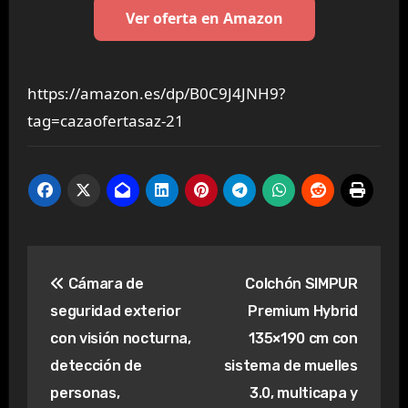
Ver oferta en Amazon
https://amazon.es/dp/B0C9J4JNH9?
tag=cazaofertasaz-21
Navegación
Cámara de
Colchón SIMPUR
de
seguridad exterior
Premium Hybrid
entradas
con visión nocturna,
135×190 cm con
detección de
sistema de muelles
personas,
3.0, multicapa y