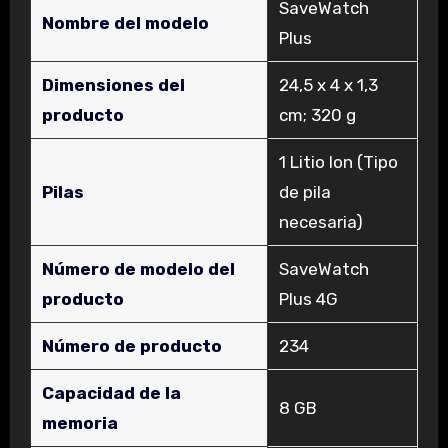
‎SaveWatch
Nombre del modelo
Plus
Dimensiones del
‎24,5 x 4 x 1,3
producto
cm; 320 g
‎1 Litio Ion (Tipo
Pilas
de pila
necesaria)
Número de modelo del
‎SaveWatch
producto
Plus 4G
Número de producto
‎234
Capacidad de la
‎8 GB
memoria