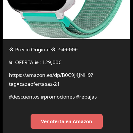
🚫 Precio Original 🚫:
149,00€
💫 OFERTA 💫: 129,00€
https://amazon.es/dp/B0C9J4JNH9?
tag=cazaofertasaz-21
#descuentos #promociones #rebajas
Ver oferta en Amazon