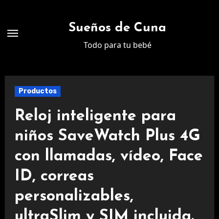
Ir
al
Sueños de Cuna
contenido
Todo para tu bebé
Productos
Reloj inteligente para
niños SaveWatch Plus 4G
con llamadas, vídeo, Face
ID, correas
personalizables,
ultraSlim y SIM incluida.