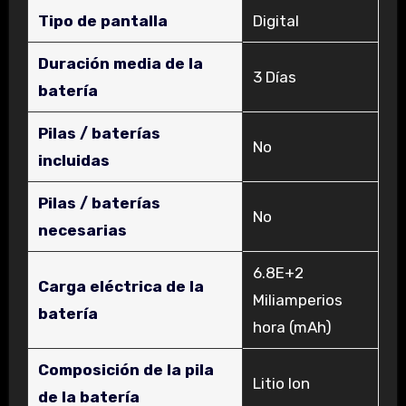
Tipo de pantalla
‎Digital
Duración media de la
‎3 Días
batería
Pilas / baterías
‎No
incluidas
Pilas / baterías
‎No
necesarias
‎6.8E+2
Carga eléctrica de la
Miliamperios
batería
hora (mAh)
Composición de la pila
‎Litio Ion
de la batería