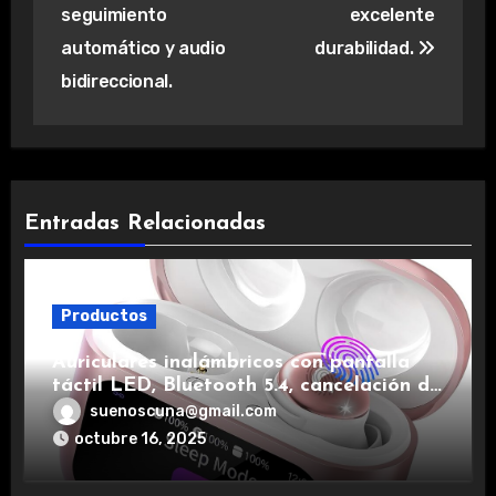
seguimiento
excelente
automático y audio
durabilidad.
bidireccional.
Entradas Relacionadas
Productos
Auriculares inalámbricos con pantalla
táctil LED, Bluetooth 5.4, cancelación de
ruido, impermeables y de larga duración.
suenoscuna@gmail.com
octubre 16, 2025