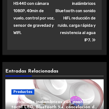
de
HS440 con cámara
inalámbricos
entradas
1080P, 40min de
Bluetooth con sonido
vuelo, control por voz,
HiFi, reducción de
sensor de gravedad y
ruido, carga rápida y
WIFI.
resistencia al agua
IP7.
Entradas Relacionadas
Productos
Auriculares inalámbricos con pantalla
táctil LED, Bluetooth 5.4, cancelación de