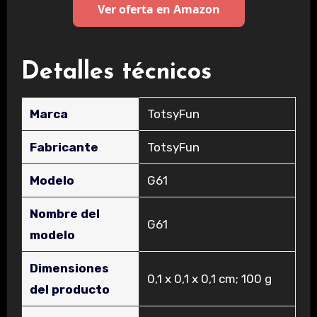
Ver oferta en Amazon
Detalles técnicos
Marca
‎TotsyFun
Fabricante
‎TotsyFun
Modelo
‎G61
Nombre del
‎G61
modelo
Dimensiones
‎0,1 x 0,1 x 0,1 cm; 100 g
del producto