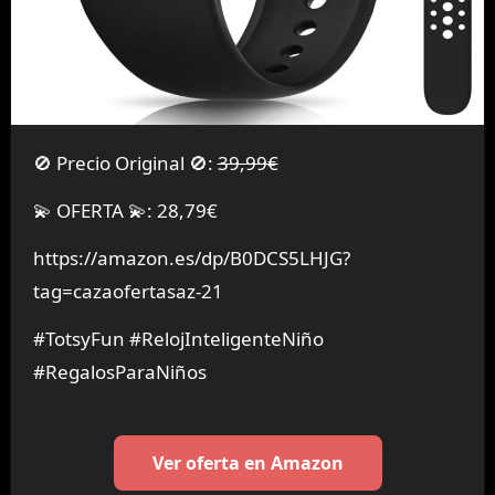
🚫 Precio Original 🚫:
39,99€
💫 OFERTA 💫: 28,79€
https://amazon.es/dp/B0DCS5LHJG?
tag=cazaofertasaz-21
#TotsyFun #RelojInteligenteNiño
#RegalosParaNiños
Ver oferta en Amazon