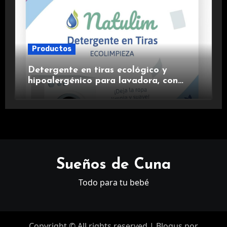
Productos
Detergente en tiras ecológico y
hipoalergénico para lavadora, con
suavizante incluido y fragancia de
lavanda.
Sueños de Cuna
Todo para tu bebé
Copyright © All rights reserved
|
Blogus
por