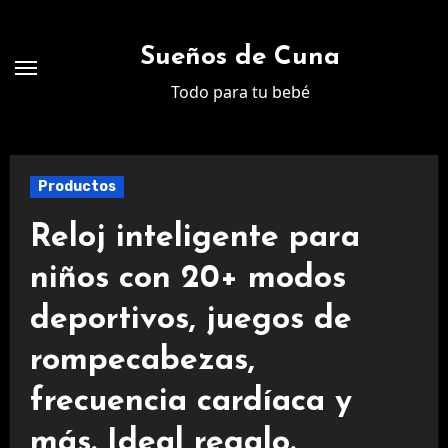
Ir
al
Sueños de Cuna
contenido
Todo para tu bebé
Productos
Reloj inteligente para
niños con 20+ modos
deportivos, juegos de
rompecabezas,
frecuencia cardíaca y
más. Ideal regalo.