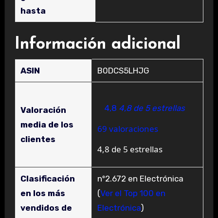
hasta
Información adicional
ASIN
B0DCS5LHJG
4,8
4,8 de 5 estrellas
Valoración
media de los
69 valoraciones
clientes
4,8 de 5 estrellas
Clasificación
nº2.672 en Electrónica
en los más
(
Ver el Top 100 en
vendidos de
Electrónica
)