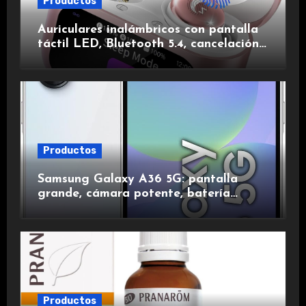
Productos
Auriculares inalámbricos con pantalla
táctil LED, Bluetooth 5.4, cancelación
de ruido, impermeables y de larga
duración.
Productos
Samsung Galaxy A36 5G: pantalla
grande, cámara potente, batería
duradera y carga rápida para una
experiencia premium.
Productos