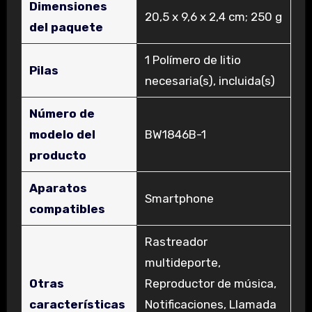
Dimensiones
‎20,5 x 9,6 x 2,4 cm; 250 g
del paquete
‎1 Polímero de litio
Pilas
necesaria(s), incluida(s)
Número de
modelo del
‎BW1846B-1
producto
Aparatos
‎Smartphone
compatibles
‎Rastreador
multideporte,
Otras
Reproductor de música,
características
Notificaciones, Llamada