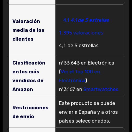
4,1
4,1 de 5 estrellas
Valoración
media de los
1.395 valoraciones
clientes
4,1 de 5 estrellas
Clasificación
nº33.643 en Electrónica
en los más
(
Ver el Top 100 en
vendidos de
Electrónica
)
Amazon
nº3.167 en
Smartwatches
Este producto se puede
Restricciones
enviar a España y a otros
de envío
países seleccionados.