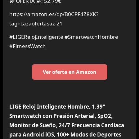
💫 OFERTA 💫: 52,79€
https://amazon.es/dp/B0CPF4Z8XK?
tag=cazaofertasaz-21
#LIGERelojInteligente #SmartwatchHombre
#FitnessWatch
Ver oferta en Amazon
LIGE Reloj Inteligente Hombre, 1.39"
Smartwatch con Presión Arterial, SpO2,
Monitor de Sueño, 24/7 Frecuencia Cardíaca
para Android iOS, 100+ Modos de Deportes