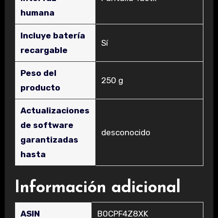
humana
Incluye batería
‎Sí
recargable
Peso del
‎250 g
producto
Actualizaciones
de software
‎desconocido
garantizadas
hasta
Información adicional
ASIN
B0CPF4Z8XK