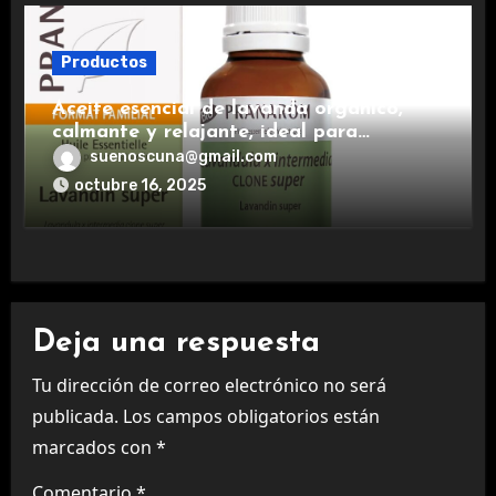
Productos
Aceite esencial de lavanda orgánico,
calmante y relajante, ideal para
aromaterapia.
suenoscuna@gmail.com
octubre 16, 2025
Deja una respuesta
Tu dirección de correo electrónico no será
publicada.
Los campos obligatorios están
marcados con
*
Comentario
*