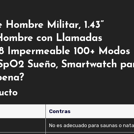
 Hombre Militar, 1.43”
ombre con Llamadas
68 Impermeable 100+ Modos
 SpO2 Sueño, Smartwatch pa
pena?
ducto
Contras
No es adecuado para saunas o nata