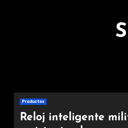
Ir
al
contenido
S
Productos
Reloj inteligente mil