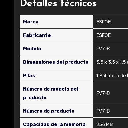
Detalles técnicos
Marca
‎ESFOE
Fabricante
‎ESFOE
Modelo
‎FV7-B
Dimensiones del producto
‎3,5 x 3,5 x 1,
Pilas
‎1 Polímero de 
Número de modelo del
‎FV7-B
producto
Número de producto
‎FV7-B
Capacidad de la memoria
‎256 MB