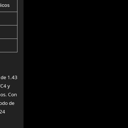
dicos
 de 1.43
TC4 y
mos. Con
modo de
 24