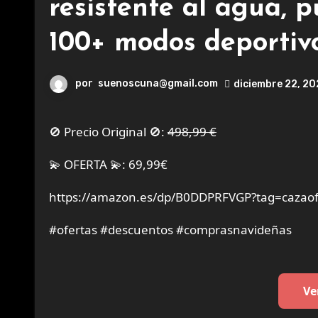
resistente al agua, 
100+ modos deportivo
por
suenoscuna@gmail.com
diciembre 22, 2
🚫 Precio Original 🚫:
498,99 €
💫 OFERTA 💫: 69,99€
https://amazon.es/dp/B0DDPRFVGP?tag=cazaof
#ofertas #descuentos #comprasnavideñas
Ve