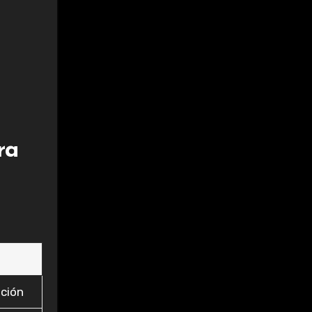
ra
ción