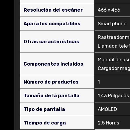
Resolución del escáner
‎466 x 466
Aparatos compatibles
‎Smartphone
‎Rastreador mu
Otras características
Llamada tele
‎Manual de usu
Componentes incluidos
Cargador mag
Número de productos
‎1
Tamaño de la pantalla
‎1,43 Pulgadas
Tipo de pantalla
‎AMOLED
Tiempo de carga
‎2,5 Horas