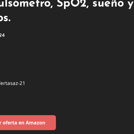
pulsómetro, SpO2, sueño y
s.
024
ertasaz-21
r oferta en Amazon