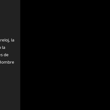
eloj, la
 la
es de
e Hombre