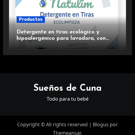
Productos
Detergente en tiras ecológico y
hipoalergénico para lavadora, con
suavizante incluido y fragancia de
lavanda.
Sueños de Cuna
Todo para tu bebé
Copyright © All rights reserved
|
Blogus
por
Themeansar
.