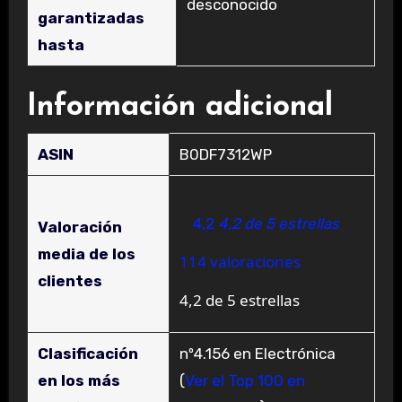
‎desconocido
garantizadas
hasta
Información adicional
ASIN
B0DF7312WP
4,2
4,2 de 5 estrellas
Valoración
media de los
114 valoraciones
clientes
4,2 de 5 estrellas
Clasificación
nº4.156 en Electrónica
en los más
(
Ver el Top 100 en