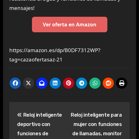
mensajes!
Ver oferta en Amazon
https://amazon.es/dp/B0DF7312WP?
tag=cazaofertasaz-21
Navegación
Reloj inteligente
Reloj inteligente para
de
deportivo con
mujer con funciones
entradas
funciones de
de llamadas, monitor