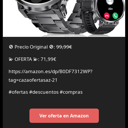
🚫 Precio Original 🚫:
99,99€
💫 OFERTA 💫: 71,99€
https://amazon.es/dp/B0DF7312WP?
tag=cazaofertasaz-21
#ofertas #descuentos #compras
Ver oferta en Amazon