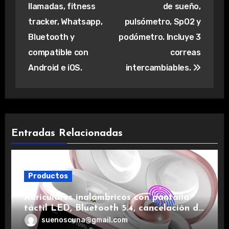
llamadas, fitness
de sueño,
tracker, Whatsapp,
pulsómetro, SpO2 y
Bluetooth y
podómetro. Incluye 3
compatible con
correas
Android e iOS.
intercambiables.
Entradas Relacionadas
Productos
Auriculares inalámbricos con pantalla
táctil LED, Bluetooth 5.4, cancelación de
ruido, impermeables y de larga duración.
suenoscuna@gmail.com