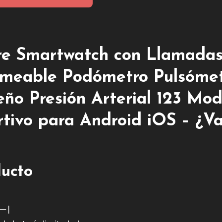
re Smartwatch con Llamadas
rmeable Podómetro Pulsóme
ño Presión Arterial 123 Mo
rtivo para Android iOS – ¿Va
ducto
—|