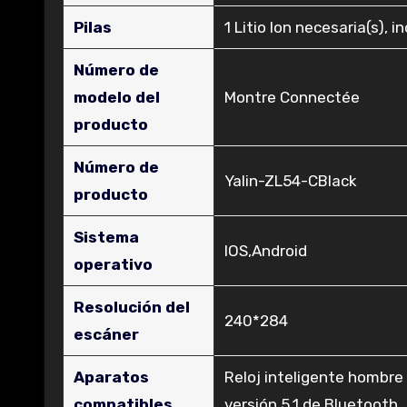
Pilas
‎1 Litio Ion necesaria(s), i
Número de
modelo del
‎Montre Connectée
producto
Número de
‎Yalin-ZL54-CBlack
producto
Sistema
‎IOS,Android
operativo
Resolución del
‎240*284
escáner
Aparatos
‎Reloj inteligente hombre 
compatibles
versión 5.1 de Bluetooth