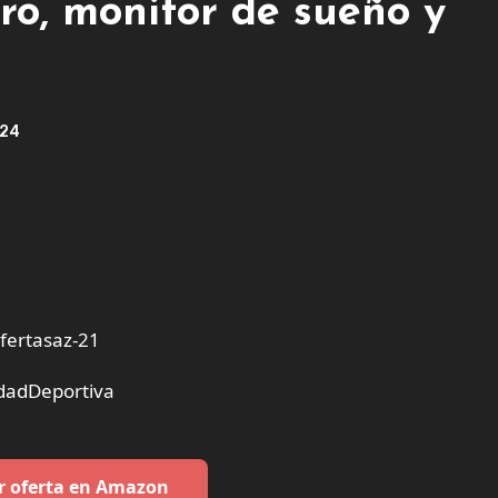
ro, monitor de sueño y
024
ertasaz-21
dadDeportiva
r oferta en Amazon