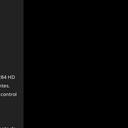
×284 HD
ntes.
 control