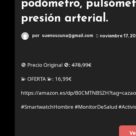
podómetro, pulsómet
presión arterial.
por
suenoscuna@gmail.com
noviembre 17, 2
🚫 Precio Original 🚫:
478,99€
💫 OFERTA 💫: 16,99€
https://amazon.es/dp/B0CMTNBSZH?tag=cazaof
#SmartwatchHombre #MonitorDeSalud #Activi
Ve