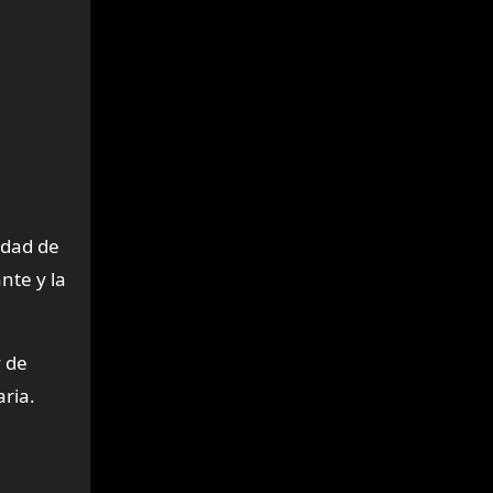
idad de
nte y la
y de
aria.