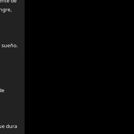
tente de
angre,
y sueño.
de
que dura