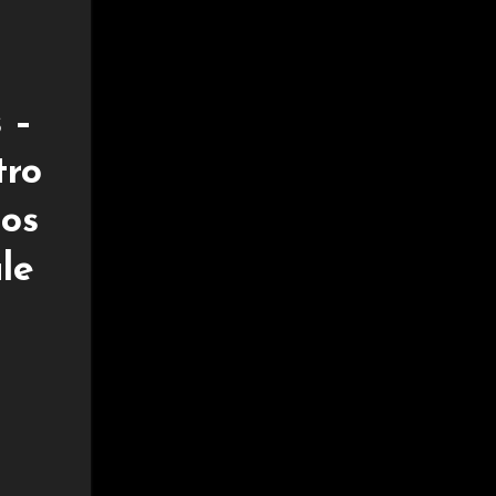
 –
tro
dos
le