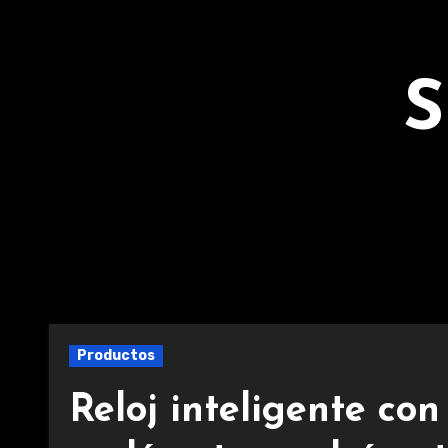
Ir
al
contenido
S
Productos
Reloj inteligente co