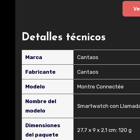
Ve
Detalles técnicos
Marca
‎Cantaos
Fabricante
‎Cantaos
Modelo
‎Montre Connectée
Nombre del
‎Smartwatch con Llamad
modelo
Dimensiones
‎27,7 x 9 x 2,1 cm; 120 g
del paquete