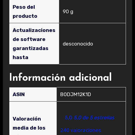
Peso del
‎90 g
producto
Actualizaciones
de software
‎desconocido
garantizadas
hasta
Información adicional
ASIN
B0DJM12K1D
5,0
5,0 de 5 estrellas
Valoración
media de los
240 valoraciones