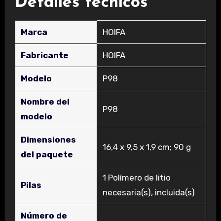
Detalles técnicos
Marca
‎HOIFA
Fabricante
‎HOIFA
Modelo
‎P98
Nombre del
‎P98
modelo
Dimensiones
‎16,4 x 9,5 x 1,9 cm; 90 g
del paquete
‎1 Polímero de litio
Pilas
necesaria(s), incluida(s)
Número de