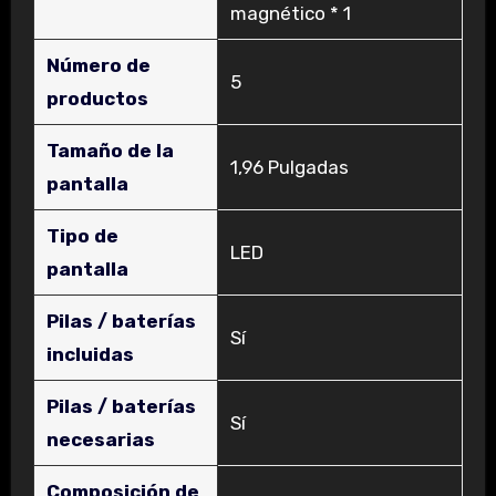
magnético * 1
Número de
‎5
productos
Tamaño de la
‎1,96 Pulgadas
pantalla
Tipo de
‎LED
pantalla
Pilas / baterías
‎Sí
incluidas
Pilas / baterías
‎Sí
necesarias
Composición de