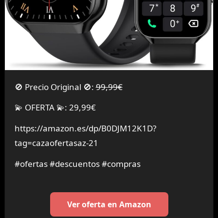
🚫 Precio Original 🚫:
99,99€
💫 OFERTA 💫: 29,99€
https://amazon.es/dp/B0DJM12K1D?
tag=cazaofertasaz-21
#ofertas #descuentos #compras
Ver oferta en Amazon