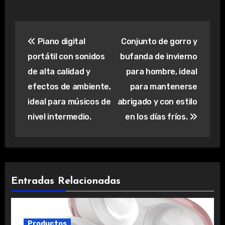
Navegación
Piano digital
Conjunto de gorro y
de
portátil con sonidos
bufanda de invierno
entradas
de alta calidad y
para hombre, ideal
efectos de ambiente,
para mantenerse
ideal para músicos de
abrigado y con estilo
nivel intermedio.
en los días fríos.
Entradas Relacionadas
Productos