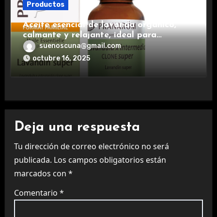
Productos
Aceite esencial de lavanda orgánico,
calmante y relajante, ideal para
aromaterapia.
suenoscuna@gmail.com
octubre 16, 2025
Deja una respuesta
Tu dirección de correo electrónico no será
publicada.
Los campos obligatorios están
marcados con
*
Comentario
*