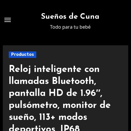
Ir
al
Sueños de Cuna
contenido
Todo para tu bebé
Productos
Reloj inteligente con
llamadas Bluetooth,
pantalla HD de 1.96″,
pulsómetro, monitor de
sueño, 113+ modos
deportivos, IP68