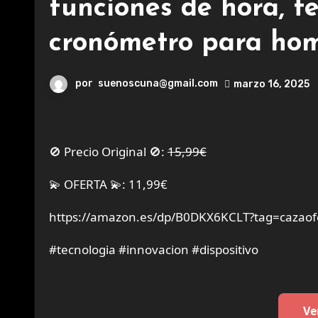
funciones de hora, fe
cronómetro para hom
por
suenoscuna@gmail.com
marzo 16, 2025
🚫 Precio Original 🚫:
15,99€
💫 OFERTA 💫: 11,99€
https://amazon.es/dp/B0DKX6KCLT?tag=cazaof
#tecnologia #innovacion #dispositivo
Ve