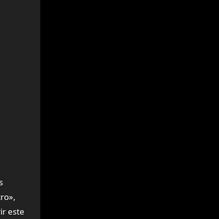
s
ro»,
ir este