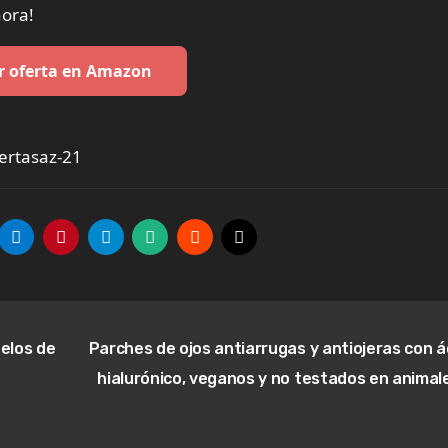
hora!
r oferta en Amazon
ertasaz-21
elos de
Parches de ojos antiarrugas y antiojeras con á
hialurónico, veganos y no testados en animal