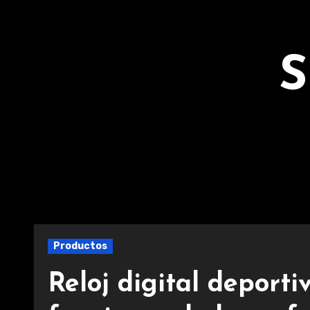
Ir
al
contenido
S
Productos
Reloj digital deport