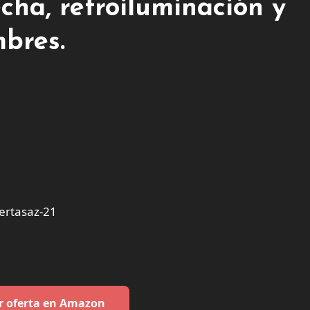
cha, retroiluminación y
bres.
ertasaz-21
r oferta en Amazon