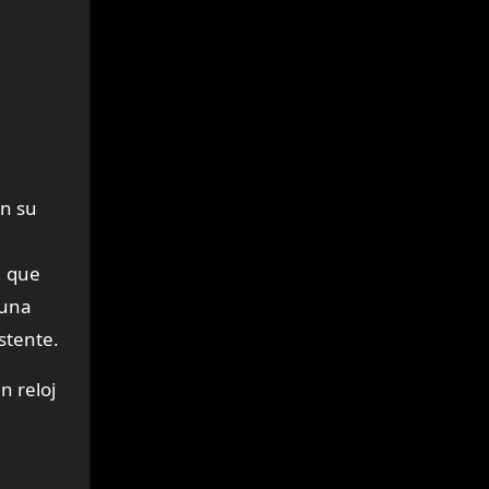
on su
.
, que
 una
stente.
n reloj