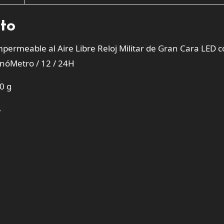
cto
permeable al Aire Libre Reloj Militar de Gran Cara LED 
nóMetro / 12 / 24H
0 g
4