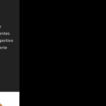
y
ientes
eportivo
erte