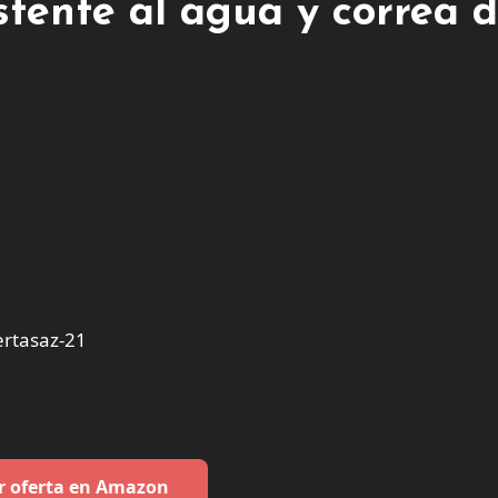
stente al agua y correa 
rtasaz-21
r oferta en Amazon