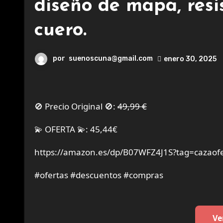
diseño de mapa, resi
cuero.
por
suenoscuna@gmail.com
enero 30, 2025
🚫 Precio Original 🚫:
49,99 €
💫 OFERTA 💫: 45,44€
https://amazon.es/dp/B07WFZ4J1S?tag=cazaofe
#ofertas #descuentos #compras
Ve