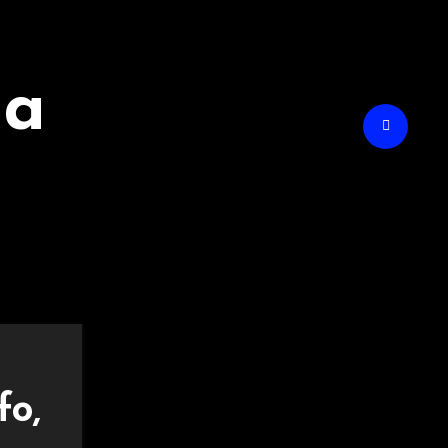
na
fo,