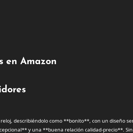
tes en Amazon
idores
l reloj, describiéndolo como **bonito**, con un diseño sen
epcional** y una **buena relación calidad-precio**. Sin