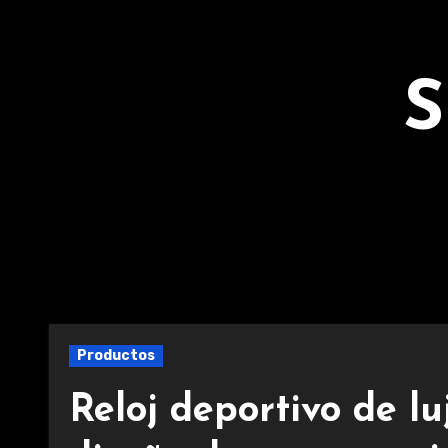
Ir
al
contenido
S
Productos
Reloj deportivo de l