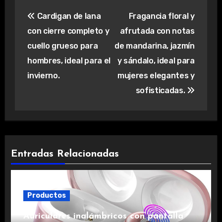
Navegación
Cardigan de lana
Fragancia floral y
de
con cierre completo y
afrutada con notas
entradas
cuello grueso para
de mandarina, jazmín
hombres, ideal para el
y sándalo, ideal para
invierno.
mujeres elegantes y
sofisticadas.
Entradas Relacionadas
Productos
Auriculares inalámbricos con pantalla