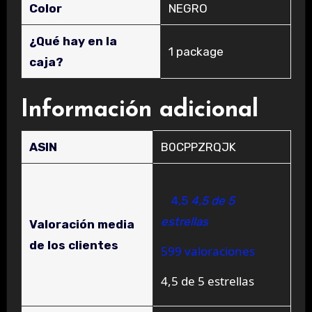
Color
‎NEGRO
¿Qué hay en la
‎1 package
caja?
Información adicional
ASIN
B0CPPZRQJK
4,5
4,5 de 5
estrellas
Valoración media
de los clientes
599 valoraciones
4,5 de 5 estrellas