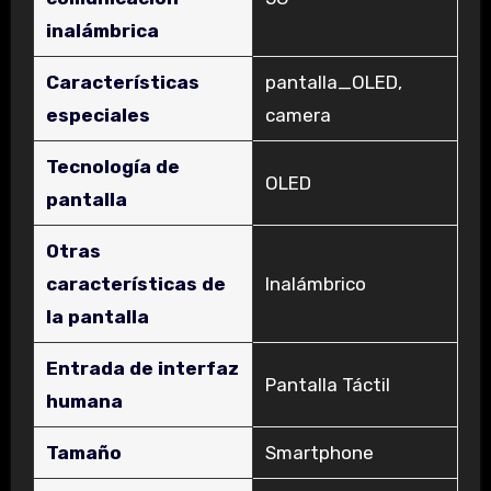
inalámbrica
Características
‎pantalla_OLED,
especiales
camera
Tecnología de
‎OLED
pantalla
Otras
características de
‎Inalámbrico
la pantalla
Entrada de interfaz
‎Pantalla Táctil
humana
Tamaño
‎Smartphone