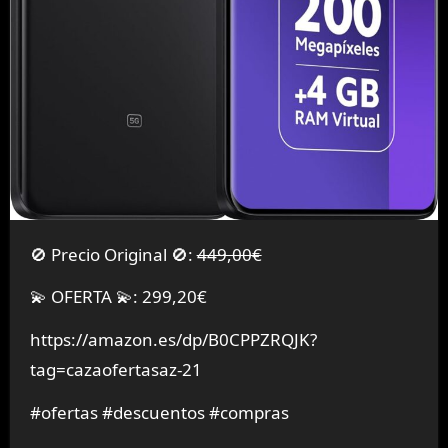
🚫 Precio Original 🚫:
449,00€
💫 OFERTA 💫: 299,20€
https://amazon.es/dp/B0CPPZRQJK?
tag=cazaofertasaz-21
#ofertas #descuentos #compras