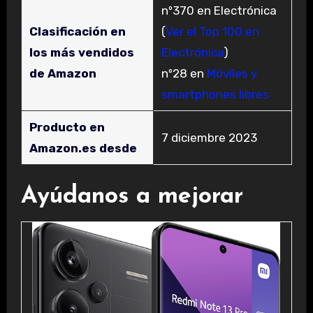
nº370 en Electrónica
Clasificación en
(
Ver el Top 100 en
los más vendidos
Electrónica
)
de Amazon
nº28 en
Móviles y
smartphones libres
Producto en
7 diciembre 2023
Amazon.es desde
Ayúdanos a mejorar