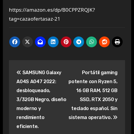
https://amazon.es/dp/B0CPPZRQJK?
tag=cazaofertasaz-21
Navegación
SAMSUNG Galaxy
Portátil gaming
de
A04S A047 2022:
potente con Ryzen 5,
entradas
desbloqueado,
16 GB RAM, 512 GB
3/32GB Negro, diseño
SSD, RTX 2050 y
moderno y
teclado español. Sin
rendimiento
sistema operativo.
eficiente.