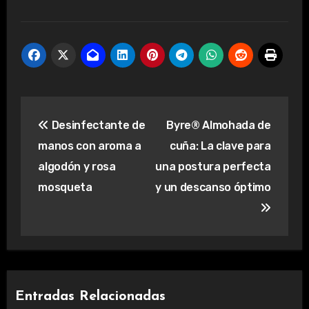
Navegación
Desinfectante de
Byre® Almohada de
de
manos con aroma a
cuña: La clave para
entradas
algodón y rosa
una postura perfecta
mosqueta
y un descanso óptimo
Entradas Relacionadas