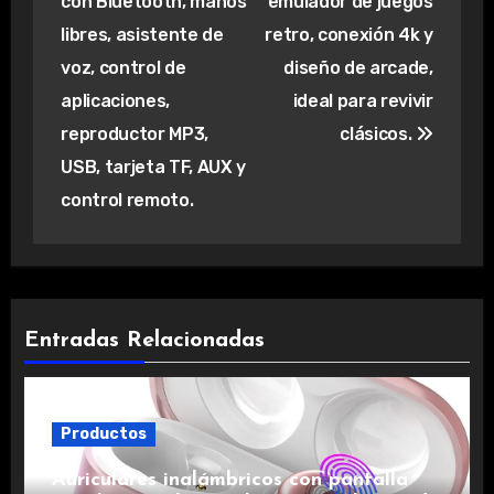
con Bluetooth, manos
emulador de juegos
entradas
libres, asistente de
retro, conexión 4k y
voz, control de
diseño de arcade,
aplicaciones,
ideal para revivir
reproductor MP3,
clásicos.
USB, tarjeta TF, AUX y
control remoto.
Entradas Relacionadas
Productos
Auriculares inalámbricos con pantalla