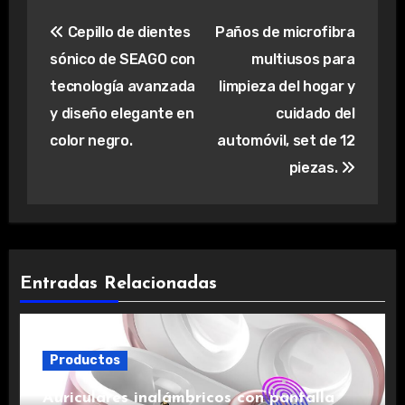
Navegación
Cepillo de dientes
Paños de microfibra
de
sónico de SEAGO con
multiusos para
entradas
tecnología avanzada
limpieza del hogar y
y diseño elegante en
cuidado del
color negro.
automóvil, set de 12
piezas.
Entradas Relacionadas
Productos
Auriculares inalámbricos con pantalla