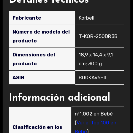
Detalles técnicos
Fabricante
‎Korbell
Número de modelo del
‎T-KOR-250DR3B
producto
Dimensiones del
‎18,9 x 14,4 x 9,1
producto
cm; 300 g
ASIN
‎B00KAV6HII
Información adicional
nº1.002 en Bebé
(
Ver el Top 100 en
Clasificación en los
Bebé
)