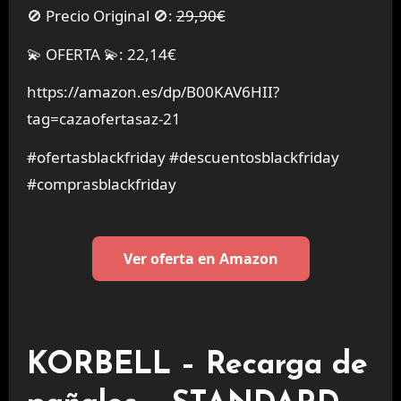
🚫 Precio Original 🚫:
29,90€
💫 OFERTA 💫: 22,14€
https://amazon.es/dp/B00KAV6HII?
tag=cazaofertasaz-21
#ofertasblackfriday #descuentosblackfriday
#comprasblackfriday
Ver oferta en Amazon
KORBELL – Recarga de