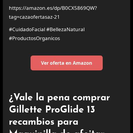
https://amazon.es/dp/B0CX5869QW?
tag=cazaofertasaz-21
#CuidadoFacial #BellezaNatural
#ProductosOrganicos
Ver oferta en Amazon
¿Vale la pena comprar
Gillette ProGlide 13
recambios para