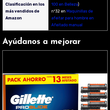
Clasificación en los
100 en Belleza
)
más vendidos de
nº32 en
Maquinillas de
Amazon
afeitar para hombre en
Afeitado manual
Ayúdanos a mejorar