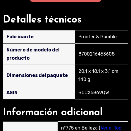
Detalles técnicos
Fabricante
‎Procter & Gamble
Número de modelo del
‎8700216453608
producto
‎20,1 x 18,1 x 3,1 cm;
Dimensiones del paquete
140 g
ASIN
‎B0CX5869QW
Información adicional
nº775 en Belleza (
Ver el Top