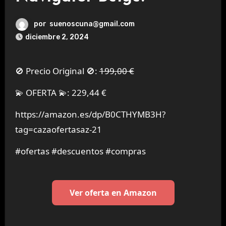
por
suenoscuna@gmail.com
diciembre 2, 2024
🚫 Precio Original 🚫:
199,00 €
💫 OFERTA 💫: 229,44 €
https://amazon.es/dp/B0CTHYMB3H?
tag=cazaofertasaz-21
#ofertas #descuentos #compras
Ver oferta en Amazon