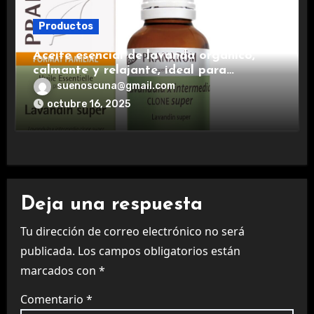
Productos
Aceite esencial de lavanda orgánico,
calmante y relajante, ideal para
aromaterapia.
suenoscuna@gmail.com
octubre 16, 2025
Deja una respuesta
Tu dirección de correo electrónico no será
publicada.
Los campos obligatorios están
marcados con
*
Comentario
*