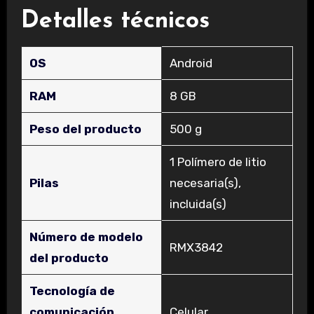
Detalles técnicos
OS
‎Android
RAM
‎8 GB
Peso del producto
‎500 g
‎1 Polímero de litio
Pilas
necesaria(s),
incluida(s)
Número de modelo
‎RMX3842
del producto
Tecnología de
comunicación
‎Celular