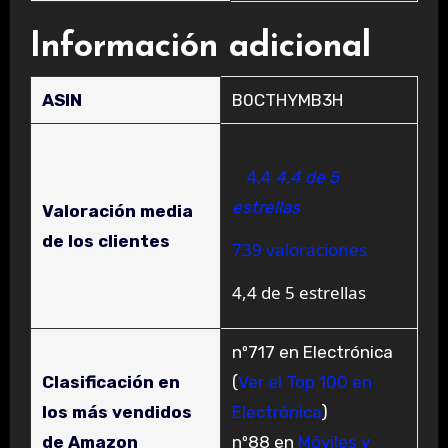
Información adicional
ASIN
B0CTHYMB3H
4,4
4,4 de 5
estrellas
Valoración media
de los clientes
739 valoraciones
4,4 de 5 estrellas
nº717 en Electrónica
Clasificación en
(
Ver el Top 100 en
los más vendidos
Electrónica
)
de Amazon
nº88 en
Móviles y