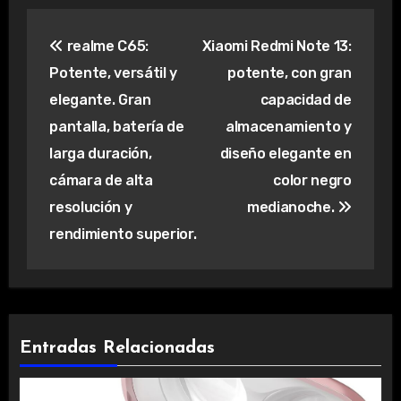
Navegación
realme C65:
Xiaomi Redmi Note 13:
de
Potente, versátil y
potente, con gran
entradas
elegante. Gran
capacidad de
pantalla, batería de
almacenamiento y
larga duración,
diseño elegante en
cámara de alta
color negro
resolución y
medianoche.
rendimiento superior.
Entradas Relacionadas