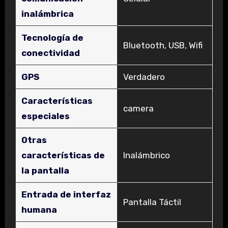
inalámbrica
Tecnología de
‎Bluetooth, USB, Wifi
conectividad
GPS
‎Verdadero
Características
‎camera
especiales
Otras
características de
‎Inalámbrico
la pantalla
Entrada de interfaz
‎Pantalla Táctil
humana