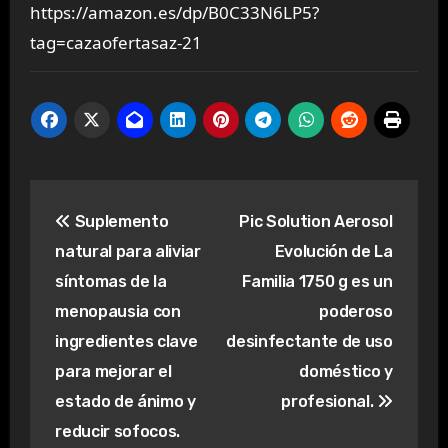
https://amazon.es/dp/B0C33N6LP5?
tag=cazaofertasaz-21
Navegación
Suplemento
Pic Solution Aerosol
de
natural para aliviar
Evolución de La
entradas
síntomas de la
Familia 1750 g es un
menopausia con
poderoso
ingredientes clave
desinfectante de uso
para mejorar el
doméstico y
estado de ánimo y
profesional.
reducir sofocos.