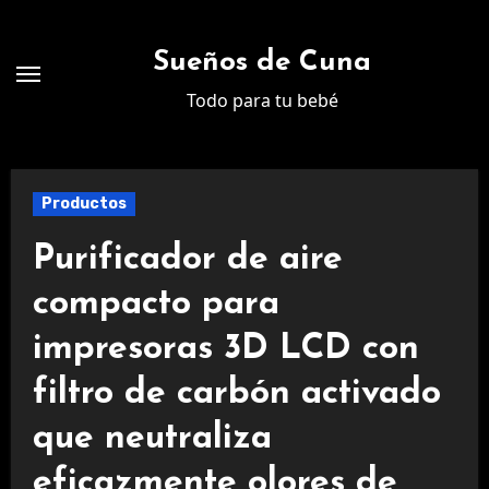
Ir
al
Sueños de Cuna
contenido
Todo para tu bebé
Productos
Purificador de aire
compacto para
impresoras 3D LCD con
filtro de carbón activado
que neutraliza
eficazmente olores de