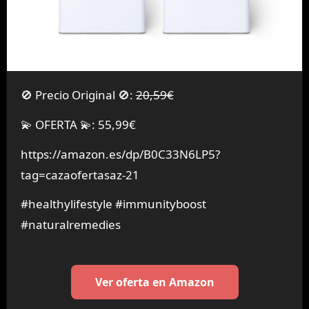
🚫 Precio Original 🚫:
20,59€
💫 OFERTA 💫: 55,99€
https://amazon.es/dp/B0C33N6LP5?
tag=cazaofertasaz-21
#healthylifestyle #immunityboost
#naturalremedies
Ver oferta en Amazon