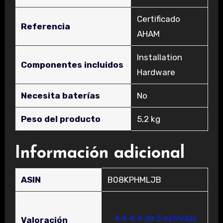
‎Certificado
Referencia
AHAM
‎Installation
Componentes incluidos
Hardware
Necesita baterías
‎No
Peso del producto
‎5,2 kg
Información adicional
ASIN
B08KPHMLJB
4,4
4,4 de 5 estrellas
Valoración