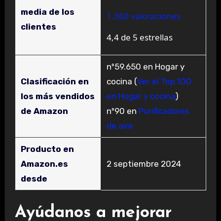
media de los
1.360 valoraciones
clientes
4,4 de 5 estrellas
nº59.650 en Hogar y
Clasificación en
cocina (
Ver el Top 100
los más vendidos
en Hogar y cocina
)
de Amazon
nº90 en
Purificadores
de aire
Producto en
Amazon.es
2 septiembre 2024
desde
Ayúdanos a mejorar