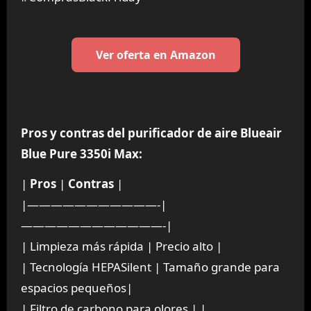
Ver oferta en Amazon
Pros y contras del purificador de aire Blueair
Blue Pure 3350i Max:
|
Pros
|
Contras
|
|———————————-|
————————————-|
| Limpieza más rápida | Precio alto |
| Tecnología HEPASilent | Tamaño grande para
espacios pequeños|
| Filtro de carbono para olores | |