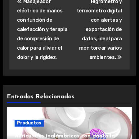
Masajeador
Higrometro y
de
eléctrico de manos
termometro digital
entradas
con función de
con alertas y
calefacción y terapia
exportación de
de compresión de
datos, ideal para
calor para aliviar el
monitorear varios
dolor y la rigidez.
ambientes.
Entradas Relacionadas
Productos
Auriculares inalámbricos con pantalla