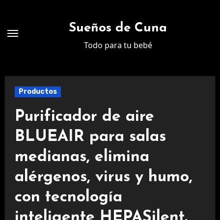
Ir
al
Sueños de Cuna
contenido
Todo para tu bebé
Productos
Purificador de aire
BLUEAIR para salas
medianas, elimina
alérgenos, virus y humo,
con tecnología
inteligente HEPASilent.