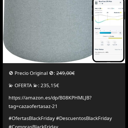
🚫 Precio Original 🚫:
249,00€
💫 OFERTA 💫: 235,15€
https://amazon.es/dp/B08KPHMLJB?
tag=cazaofertasaz-21
#OfertasBlackFriday #DescuentosBlackFriday
#ComprasBlackFriday