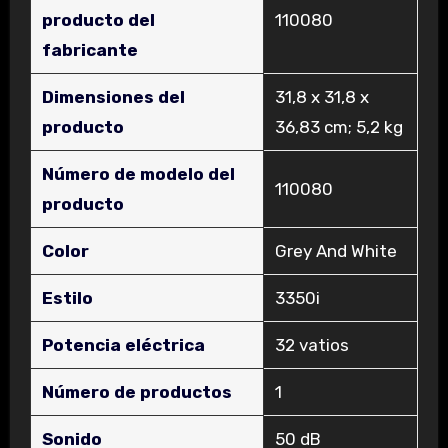
producto del
‎110080
fabricante
Dimensiones del
‎31,8 x 31,8 x
producto
36,83 cm; 5,2 kg
Número de modelo del
‎110080
producto
Color
‎Grey And White
Estilo
‎3350i
Potencia eléctrica
‎32 vatios
Número de productos
‎1
Sonido
‎50 dB