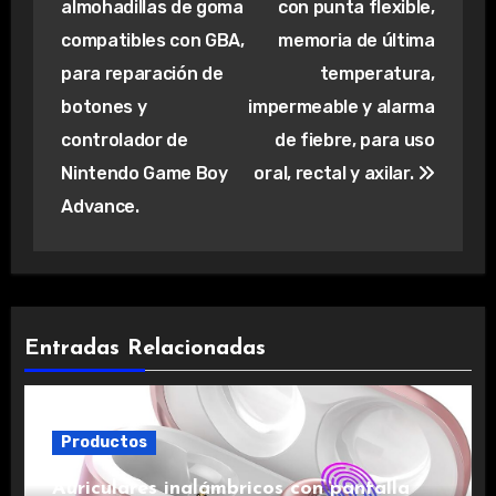
almohadillas de goma
con punta flexible,
entradas
compatibles con GBA,
memoria de última
para reparación de
temperatura,
botones y
impermeable y alarma
controlador de
de fiebre, para uso
Nintendo Game Boy
oral, rectal y axilar.
Advance.
Entradas Relacionadas
Productos
Auriculares inalámbricos con pantalla