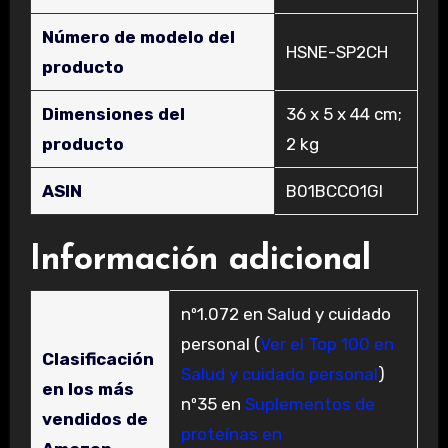
Número de modelo del
‎HSNE-SP2CH
producto
Dimensiones del
‎36 x 5 x 44 cm;
producto
2 kg
ASIN
‎B01BCCO1GI
Información adicional
nº1.072 en Salud y cuidado
personal (
Ver el Top 100 en
Clasificación
Salud y cuidado personal
)
en los más
nº35 en
Suplementos de
vendidos de
proteínas en