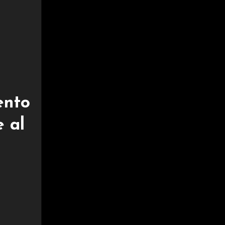
ento
e al