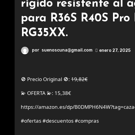
rígido resistente al
para R36S R40S Pr
RG35XX.
por
suenoscuna@gmail.com
enero 27, 2025
🚫 Precio Original 🚫:
19,82€
💫 OFERTA 💫: 15,38€
https://amazon.es/dp/B0DMPH6N4W?tag=cazao
#ofertas #descuentos #compras