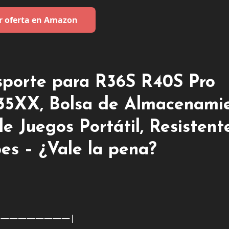
r oferta en Amazon
sporte para R36S R40S Pro
XX, Bolsa de Almacenami
e Juegos Portátil, Resistent
es – ¿Vale la pena?
—————————|