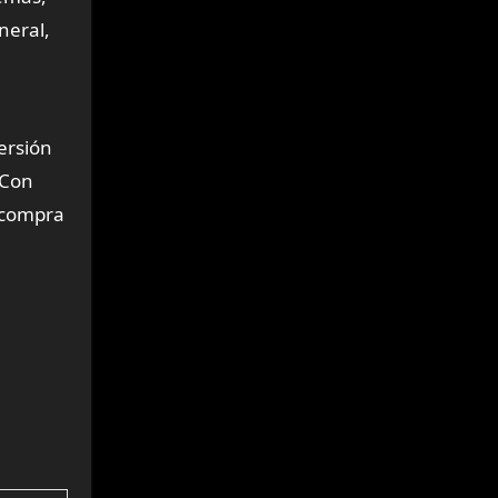
neral,
ersión
 Con
a compra