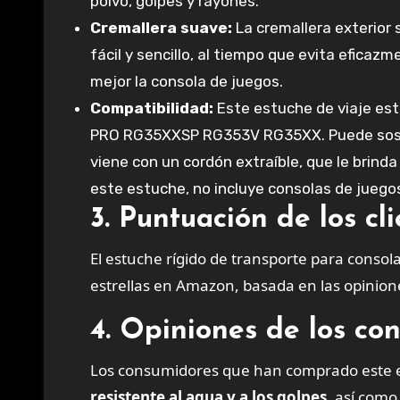
polvo, golpes y rayones.
Cremallera suave:
La cremallera exterior 
fácil y sencillo, al tiempo que evita eficaz
mejor la consola de juegos.
Compatibilidad:
Este estuche de viaje est
PRO RG35XXSP RG353V RG35XX. Puede sosten
viene con un cordón extraíble, que le brin
este estuche, no incluye consolas de juegos
3. Puntuación de los c
El estuche rígido de transporte para consolas de juegos portátiles tiene una excelente calificación de 4.8
estrellas en Amazon, basada en las opinione
4. Opiniones de los co
Los consumidores que han comprado este es
resistente al agua y a los golpes
, así como