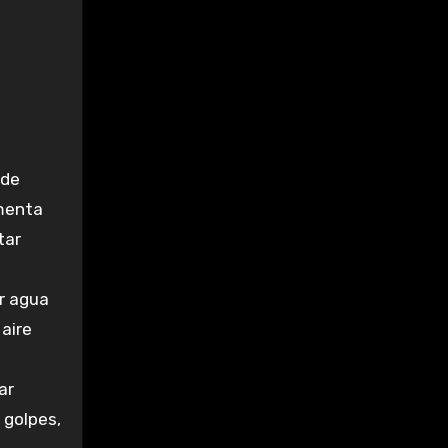
ede
umenta
tar
r agua
 aire
ar
 golpes,