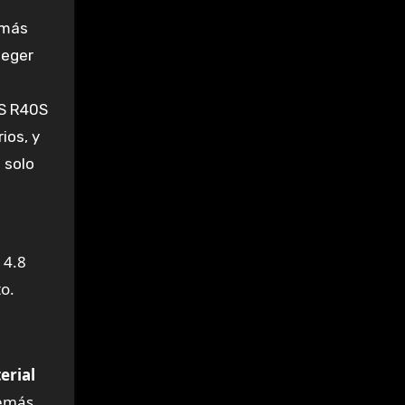
 más
teger
6S R40S
ios, y
 solo
o.
erial
emás,