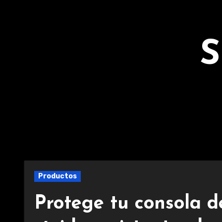
Ir
al
contenido
S
Productos
Protege tu consola d