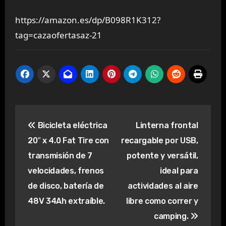
https://amazon.es/dp/B098R1K312?
tag=cazaofertasaz-21
Navegación
Bicicleta eléctrica
Linterna frontal
de
20″ x 4.0 Fat Tire con
recargable por USB,
entradas
transmisión de 7
potente y versátil,
velocidades, frenos
ideal para
de disco, batería de
actividades al aire
48V 34Ah extraíble.
libre como correr y
camping.