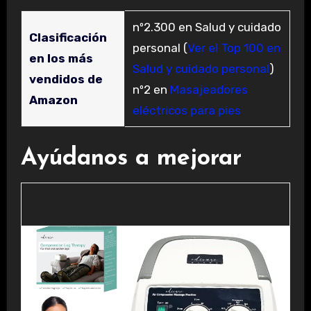
nº2.300 en Salud y cuidado
Clasificación
personal (
Ver el Top 100 en
en los más
Salud y cuidado personal
)
vendidos de
nº2 en
Masajeadores
Amazon
eléctricos para pies
Ayúdanos a mejorar