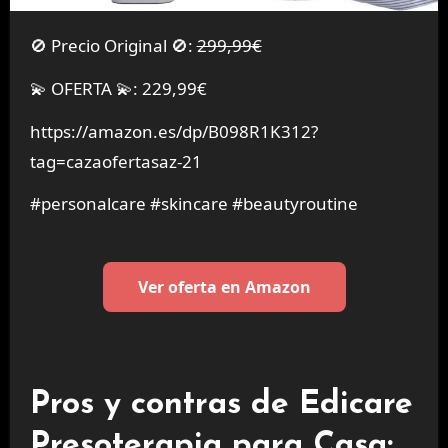
🚫 Precio Original 🚫:
299,99€
💫 OFERTA 💫: 229,99€
https://amazon.es/dp/B098R1K312?
tag=cazaofertasaz-21
#personalcare #skincare #beautyroutine
Ver oferta en Amazon
Pros y contras de Edicare
Presoterapia para Casa: