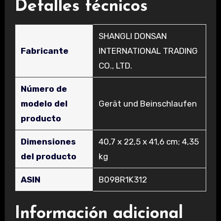
Detalles técnicos
‎SHANGLI DONSAN
Fabricante
INTERNATIONAL TRADING
CO., LTD.
Número de
modelo del
‎Gerät und Beinschlaufen
producto
Dimensiones
‎40,7 x 22,5 x 41,6 cm; 4,35
del producto
kg
ASIN
‎B098R1K312
Información adicional