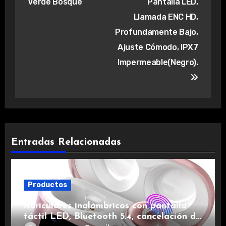
Verde Bosque
Pantalla LED,
Llamada ENC HD,
Profundamente Bajo,
Ajuste Cómodo, IPX7
Impermeable(Negro).
Entradas Relacionadas
Productos
Auriculares inalámbricos con pantalla
táctil LED, Bluetooth 5.4, cancelación de