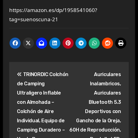
https://amazon.es/dp/1958541060?
tag=suenoscuna-21
Navegación
TRINORDIC Colchón
Auriculares
de
de Camping
Inalambricos,
entradas
Ultraligero Inflable
Auriculares
con Almohada –
Bluetooth 5.3
Colchón de Aire
Deportivos con
Individual, Equipo de
Gancho de la Oreja,
Camping Duradero –
60H de Reproducción,