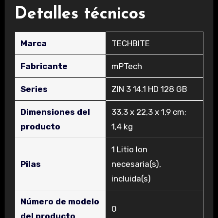
Detalles técnicos
Marca
‎TECHBITE
Fabricante
‎mPTech
Series
‎ZIN 3 14.1 HD 128 GB
Dimensiones del
‎33,3 x 22,3 x 1,9 cm;
producto
1,4 kg
‎1 Litio Ion
Pilas
necesaria(s),
incluida(s)
Número de modelo
‎0
del producto