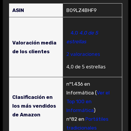
ASIN
B09LZ4BHF9
4,0
4,0 de 5
estrellas
Valoración media
de los clientes
2 valoraciones
4,0 de 5 estrellas
nº1.436 en
Informática (
Ver el
Clasificación en
Top 100 en
los más vendidos
Informática
)
de Amazon
nº82 en
Portátiles
tradicionales