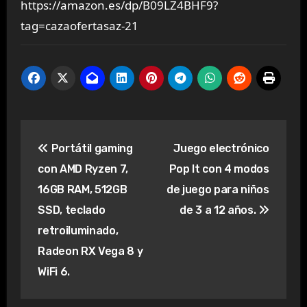
https://amazon.es/dp/B09LZ4BHF9?
tag=cazaofertasaz-21
Navegación
Portátil gaming
Juego electrónico
de
con AMD Ryzen 7,
Pop It con 4 modos
entradas
16GB RAM, 512GB
de juego para niños
SSD, teclado
de 3 a 12 años.
retroiluminado,
Radeon RX Vega 8 y
WiFi 6.