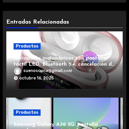
Entradas Relacionadas
Productos
Auriculares inalámbricos con pantalla
táctil LED, Bluetooth 5.4, cancelación de
ruido, impermeables y de larga duración.
suenoscuna@gmail.com
octubre 16, 2025
Productos
Samsung Galaxy A36 5G: pantalla