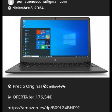
por
suenoscuna@gmail.com
diciembre 5, 2024
🚫 Precio Original 🚫:
203,47€
💫 OFERTA 💫: 176,54€
https://amazon.es/dp/B09LZ4BHF9?