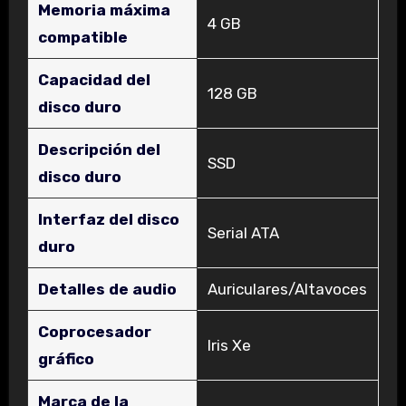
Memoria máxima
‎4 GB
compatible
Capacidad del
‎128 GB
disco duro
Descripción del
‎SSD
disco duro
Interfaz del disco
‎Serial ATA
duro
Detalles de audio
‎Auriculares/Altavoces
Coprocesador
‎Iris Xe
gráfico
Marca de la