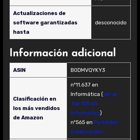
Actualizaciones de
software garantizadas
‎desconocido
hasta
Información adicional
ASIN
B0DMVQYKY3
nº11.637 en
Informática (
Ver el
Clasificación en
Top 100 en
los más vendidos
Informática
)
de Amazon
nº565 en
Portátiles
tradicionales