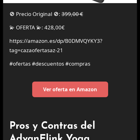
🚫 Precio Original 🚫:
399,00 €
💫 OFERTA 💫: 428,00€
https://amazon.es/dp/B0DMVQYKY3?
tag=cazaofertasaz-21
#ofertas #descuentos #compras
Ver oferta en Amazon
Pros y Contras del
AdvanElink Yoga