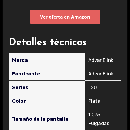
Ver oferta en Amazon
Detalles técnicos
Marca
‎AdvanElink
Fabricante
‎AdvanElink
Series
‎L20
Color
‎Plata
‎10,95
Tamaño de la pantalla
Pulgadas