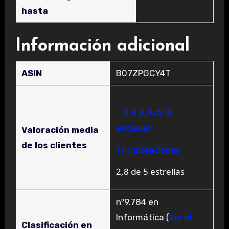
hasta
Información adicional
ASIN
B07ZPGCY4T
2,8
2,8 de 5
estrellas
Valoración media
de los clientes
15 valoraciones
2,8 de 5 estrellas
nº9.784 en
Informática (
Ver el
Clasificación en