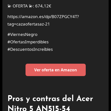
💫 OFERTA 💫: 674,12€
https://amazon.es/dp/B07ZPGCY4T?
tag=cazaofertasaz-21
#ViernesNegro
#OfertasImperdibles
#DescuentosIncreíbles
Ver oferta en Amazon
Pros y contras del Acer
Nitro 5 AN515-54