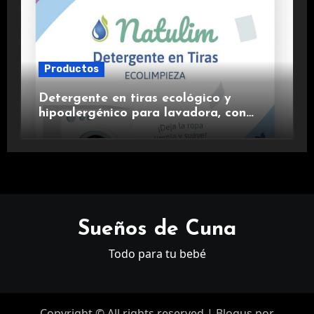
Productos
Detergente en tiras ecológico y
hipoalergénico para lavadora, con
suavizante incluido y fragancia de
lavanda.
Sueños de Cuna
Todo para tu bebé
Copyright © All rights reserved
|
Blogus
por