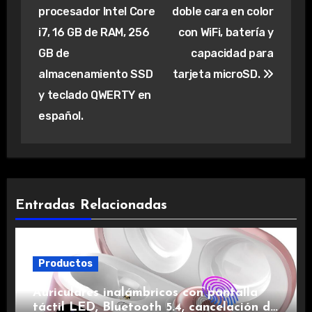
entradas
procesador Intel Core
doble cara en color
i7, 16 GB de RAM, 256
con WiFi, batería y
GB de
capacidad para
almacenamiento SSD
tarjeta microSD.
y teclado QWERTY en
español.
Entradas Relacionadas
Productos
Auriculares inalámbricos con pantalla
táctil LED, Bluetooth 5.4, cancelación de