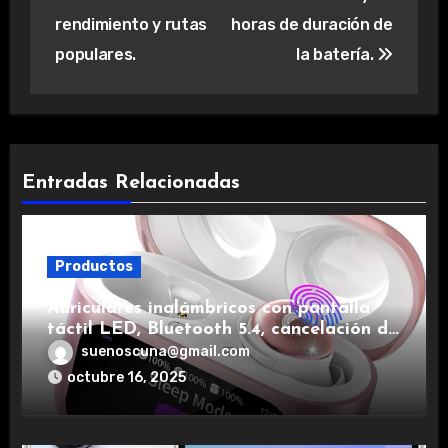
rendimiento y rutas
horas de duración de
populares.
la batería.
Entradas Relacionadas
Productos
Auriculares inalámbricos con pantalla
táctil LED, Bluetooth 5.4, cancelación de
ruido, impermeables y de larga duración.
suenoscuna@gmail.com
octubre 16, 2025