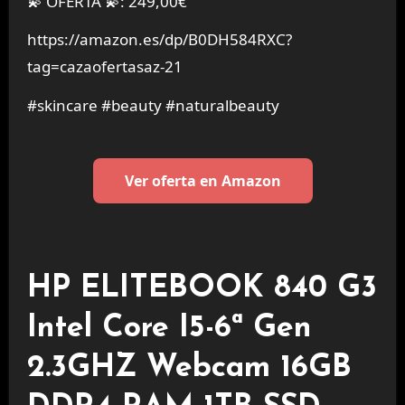
💫 OFERTA 💫: 249,00€
https://amazon.es/dp/B0DH584RXC?
tag=cazaofertasaz-21
#skincare #beauty #naturalbeauty
Ver oferta en Amazon
HP ELITEBOOK 840 G3
Intel Core I5-6ª Gen
2.3GHZ Webcam 16GB