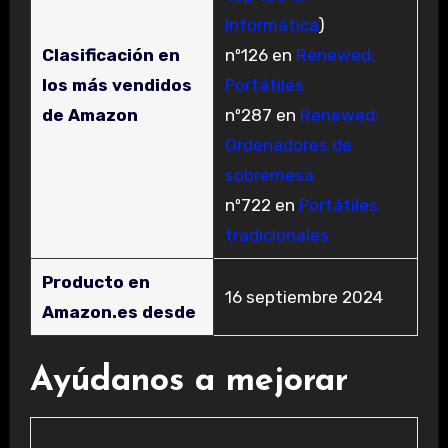
Informática
)
Clasificación en
nº126 en
Renewed:
los más vendidos
Portátiles
de Amazon
nº287 en
Renewed:
Ordenadores de
sobremesa
nº722 en
Portátiles
tradicionales
Producto en
16 septiembre 2024
Amazon.es desde
Ayúdanos a mejorar