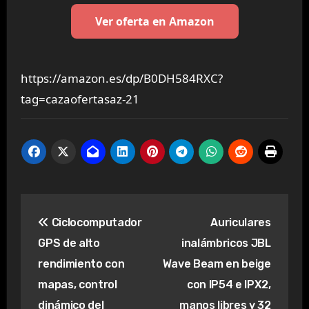
Ver oferta en Amazon
https://amazon.es/dp/B0DH584RXC?
tag=cazaofertasaz-21
Navegación
Ciclocomputador
Auriculares
de
GPS de alto
inalámbricos JBL
entradas
rendimiento con
Wave Beam en beige
mapas, control
con IP54 e IPX2,
dinámico del
manos libres y 32