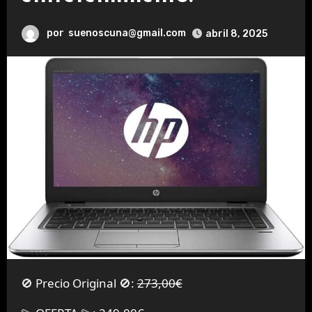
por
suenoscuna@gmail.com
abril 8, 2025
🚫 Precio Original 🚫:
273,00€