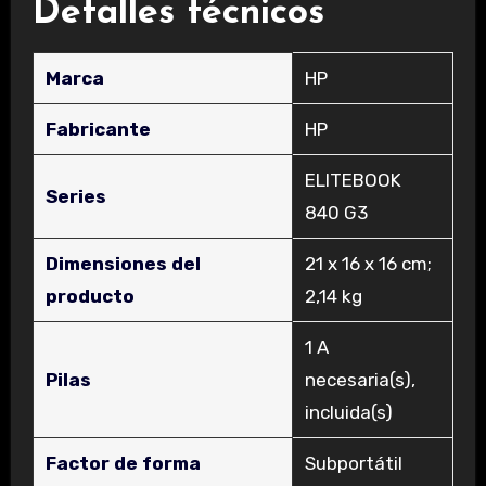
Detalles técnicos
Marca
‎HP
Fabricante
‎HP
‎ELITEBOOK
Series
840 G3
Dimensiones del
‎21 x 16 x 16 cm;
producto
2,14 kg
‎1 A
Pilas
necesaria(s),
incluida(s)
Factor de forma
‎Subportátil