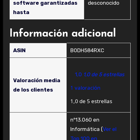
software garantizadas
‎desconocido
hasta
Información adicional
ASIN
B0DH584RXC
1,0
1,0 de 5 estrellas
Valoración media
1 valoración
de los clientes
1,0 de 5 estrellas
nº13.060 en
Informática (
Ver el
Top 100 en