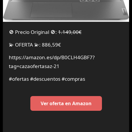
🚫 Precio Original 🚫:
1.149,00€
💫 OFERTA 💫: 886,59€
https://amazon.es/dp/B0CLH4GBF7?
tag=cazaofertasaz-21
#ofertas #descuentos #compras
Ver oferta en Amazon