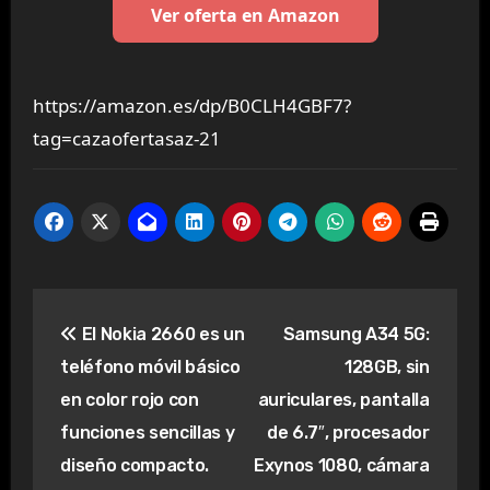
Ver oferta en Amazon
https://amazon.es/dp/B0CLH4GBF7?
tag=cazaofertasaz-21
Navegación
El Nokia 2660 es un
Samsung A34 5G:
de
teléfono móvil básico
128GB, sin
entradas
en color rojo con
auriculares, pantalla
funciones sencillas y
de 6.7″, procesador
diseño compacto.
Exynos 1080, cámara