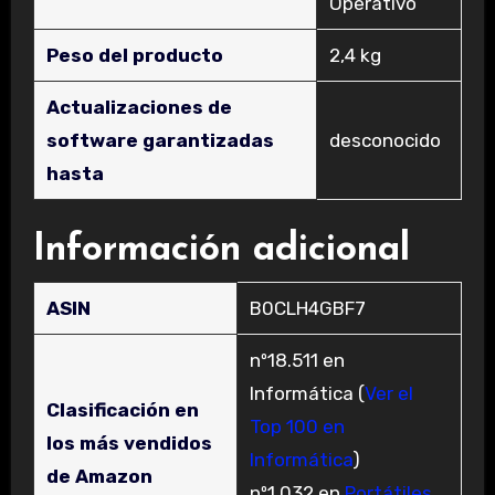
Operativo
Peso del producto
‎2,4 kg
Actualizaciones de
software garantizadas
‎desconocido
hasta
Información adicional
ASIN
B0CLH4GBF7
nº18.511 en
Informática (
Ver el
Clasificación en
Top 100 en
los más vendidos
Informática
)
de Amazon
nº1.032 en
Portátiles