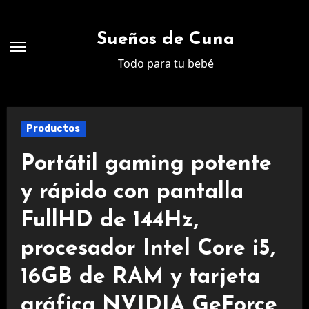
Ir
al
Sueños de Cuna
contenido
Todo para tu bebé
Productos
Portátil gaming potente
y rápido con pantalla
FullHD de 144Hz,
procesador Intel Core i5,
16GB de RAM y tarjeta
gráfica NVIDIA GeForce