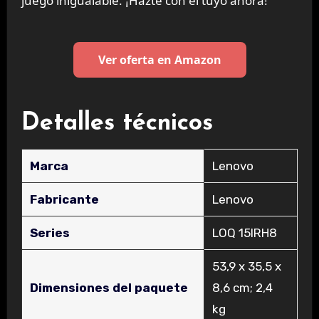
juego inigualable. ¡Hazte con el tuyo ahora!
Ver oferta en Amazon
Detalles técnicos
Marca
‎Lenovo
Fabricante
‎Lenovo
Series
‎LOQ 15IRH8
‎53,9 x 35,5 x
Dimensiones del paquete
8,6 cm; 2,4
kg