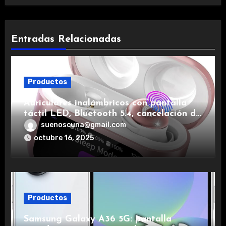
Entradas Relacionadas
Productos
Auriculares inalámbricos con pantalla
táctil LED, Bluetooth 5.4, cancelación de
ruido, impermeables y de larga duración.
suenoscuna@gmail.com
octubre 16, 2025
Productos
Samsung Galaxy A36 5G: pantalla