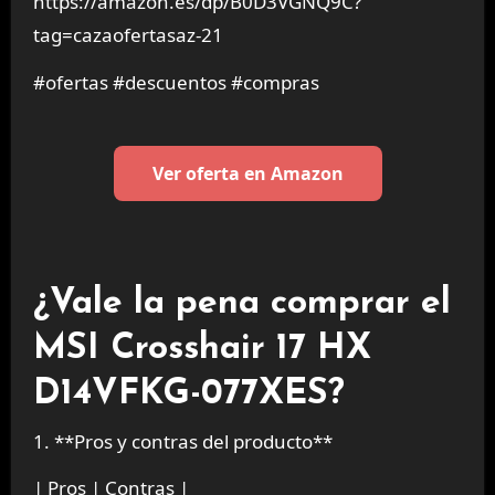
https://amazon.es/dp/B0D3VGNQ9C?
tag=cazaofertasaz-21
#ofertas #descuentos #compras
Ver oferta en Amazon
¿Vale la pena comprar el
MSI Crosshair 17 HX
D14VFKG-077XES?
1. **Pros y contras del producto**
| Pros | Contras |