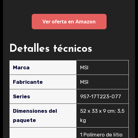
Ver oferta en Amazon
Detalles técnicos
Marca
‎MSI
Fabricante
‎MSI
Series
‎9S7-17T223-077
Dimensiones del
‎52 x 33 x 9 cm; 3,5
paquete
kg
‎1 Polímero de litio