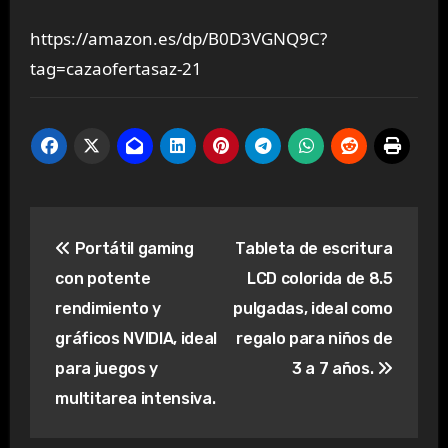
https://amazon.es/dp/B0D3VGNQ9C?
tag=cazaofertasaz-21
Navegación
Portátil gaming
Tableta de escritura
de
con potente
LCD colorida de 8.5
entradas
rendimiento y
pulgadas, ideal como
gráficos NVIDIA, ideal
regalo para niños de
para juegos y
3 a 7 años.
multitarea intensiva.