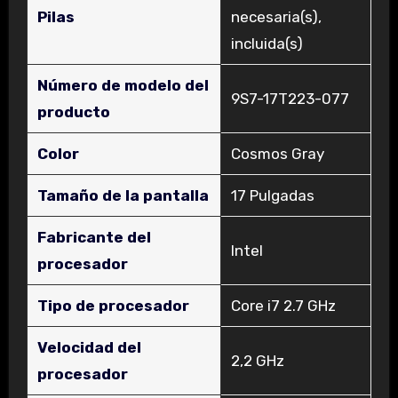
Pilas
necesaria(s),
incluida(s)
Número de modelo del
‎9S7-17T223-077
producto
Color
‎Cosmos Gray
Tamaño de la pantalla
‎17 Pulgadas
Fabricante del
‎Intel
procesador
Tipo de procesador
‎Core i7 2.7 GHz
Velocidad del
‎2,2 GHz
procesador