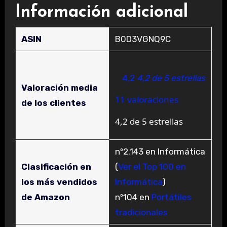
Información adicional
ASIN
B0D3VGNQ9C
4,2
4,2 de 5 estrellas
Valoración media
11 valoraciones
de los clientes
4,2 de 5 estrellas
nº2.143 en Informática
Clasificación en
(
Ver el Top 100 en
los más vendidos
Informática
)
de Amazon
nº104 en
Portátiles
tradicionales