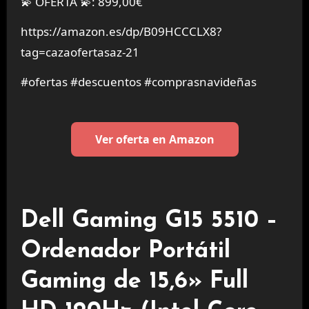
💫 OFERTA 💫: 899,00€
https://amazon.es/dp/B09HCCCLX8?
tag=cazaofertasaz-21
#ofertas #descuentos #comprasnavideñas
Ver oferta en Amazon
Dell Gaming G15 5510 –
Ordenador Portátil
Gaming de 15,6» Full