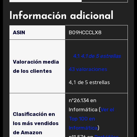
Información adicional
ASIN
B09HCCCLX8
4,1
4,1 de 5 estrellas
Valoración media
43 valoraciones
de los clientes
4,1 de 5 estrellas
nº26.134 en
Informática (
Ver el
Clasificación en
Top 100 en
los más vendidos
Informática
)
de Amazon