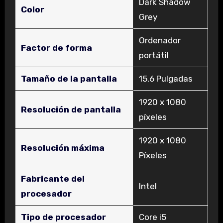
‎Dark Shadow
Color
Grey
‎Ordenador
Factor de forma
portátil
Tamaño de la pantalla
‎15,6 Pulgadas
‎1920 x 1080
Resolución de pantalla
píxeles
‎1920 x 1080
Resolución máxima
Píxeles
Fabricante del
‎Intel
procesador
Tipo de procesador
‎Core i5