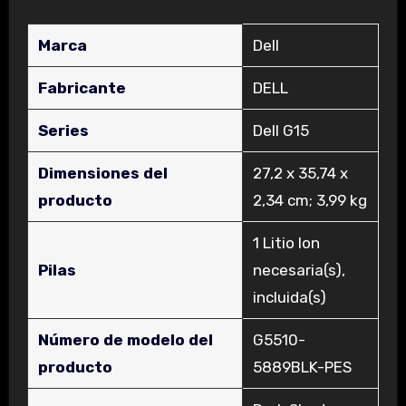
Marca
‎Dell
Fabricante
‎DELL
Series
‎Dell G15
Dimensiones del
‎27,2 x 35,74 x
producto
2,34 cm; 3,99 kg
‎1 Litio Ion
Pilas
necesaria(s),
incluida(s)
Número de modelo del
‎G5510-
producto
5889BLK-PES