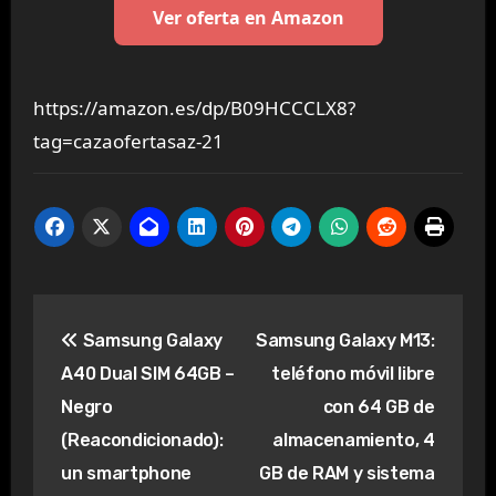
Ver oferta en Amazon
https://amazon.es/dp/B09HCCCLX8?
tag=cazaofertasaz-21
Navegación
Samsung Galaxy
Samsung Galaxy M13:
de
A40 Dual SIM 64GB –
teléfono móvil libre
entradas
Negro
con 64 GB de
(Reacondicionado):
almacenamiento, 4
un smartphone
GB de RAM y sistema