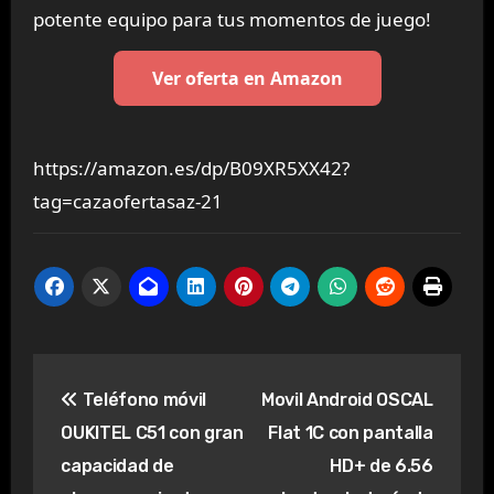
potente equipo para tus momentos de juego!
Ver oferta en Amazon
https://amazon.es/dp/B09XR5XX42?
tag=cazaofertasaz-21
Navegación
Teléfono móvil
Movil Android OSCAL
de
OUKITEL C51 con gran
Flat 1C con pantalla
entradas
capacidad de
HD+ de 6.56