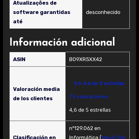
Atualizações de
software garantidas
‎desconhecido
até
Información adicional
ASIN
B09XR5XX42
4,6
4,6 de 5 estrellas
Valoración media
73 valoraciones
de los clientes
4,6 de 5 estrellas
nº129.062 en
Clasificación en
Informática (
Ver el Top