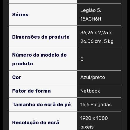
‎Legião 5,
Séries
15ACH6H
‎36,26 x 2,25 x
Dimensões do produto
26,06 cm; 5 kg
Número do modelo do
‎0
produto
Cor
‎Azul/preto
Fator de forma
‎Netbook
Tamanho do ecrã de pé
‎15,6 Pulgadas
‎1920 x 1080
Resolução do ecrã
pixeis