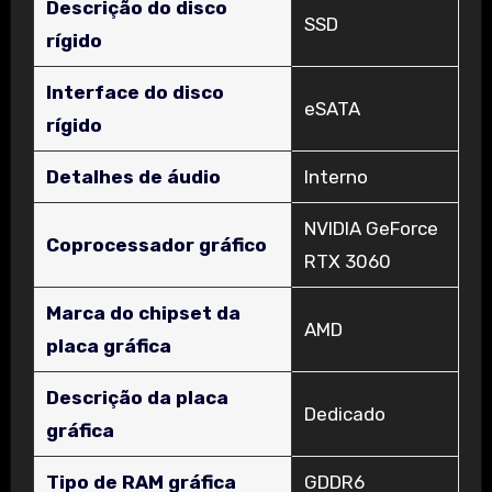
Descrição do disco
‎SSD
rígido
Interface do disco
‎eSATA
rígido
Detalhes de áudio
‎Interno
‎NVIDIA GeForce
Coprocessador gráfico
RTX 3060
Marca do chipset da
‎AMD
placa gráfica
Descrição da placa
‎Dedicado
gráfica
Tipo de RAM gráfica
‎GDDR6