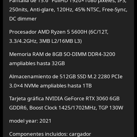
Pantalla de 15.6″ FullHD 1920×1080 píxeles, IPS,
250nits, Anti-glare, 120Hz, 45% NTSC, Free-Sync,
DC dimmer
Procesador AMD Ryzen 5 5600H (6C/12T,
3.3/4.2GHz, 3MB L2/16MB L3)
Memoria RAM de 8GB SO-DIMM DDR4-3200
ampliables hasta 32GB
Almacenamiento de 512GB SSD M.2 2280 PCIe
3.0×4 NVMe ampliables hasta 1TB
Tarjeta gráfica NVIDIA GeForce RTX 3060 6GB
GDDR6, Boost Clock 1425/1702MHz, TGP 130W
model year: 2021
Componentes incluidos: cargador