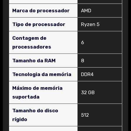
Marca do processador
‎AMD
Tipo de processador
‎Ryzen 5
Contagem de
‎6
processadores
Tamanho da RAM
‎8
Tecnologia da memória
‎DDR4
Máximo de memória
‎32 GB
suportada
Tamanho do disco
‎512
rígido