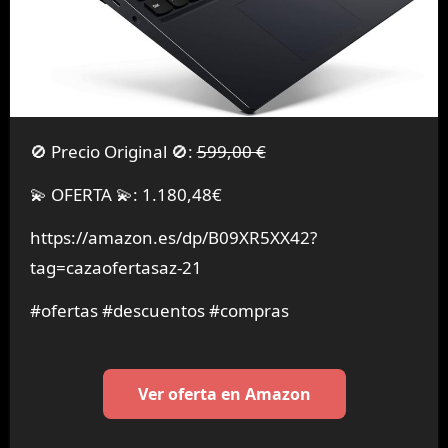
🚫 Precio Original 🚫:
599,00 €
💫 OFERTA 💫: 1.180,48€
https://amazon.es/dp/B09XR5XX42?
tag=cazaofertasaz-21
#ofertas #descuentos #compras
Ver oferta en Amazon