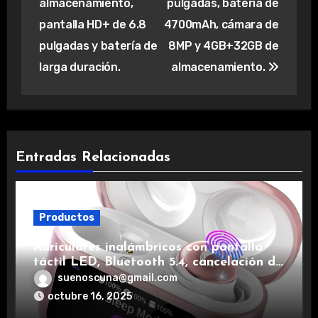
almacenamiento,
pulgadas, batería de
pantalla HD+ de 6.8
4700mAh, cámara de
pulgadas y batería de
8MP y 4GB+32GB de
larga duración.
almacenamiento.
Entradas Relacionadas
Productos
Auriculares inalámbricos con pantalla
táctil LED, Bluetooth 5.4, cancelación de
ruido, impermeables y de larga duración.
suenoscuna@gmail.com
octubre 16, 2025