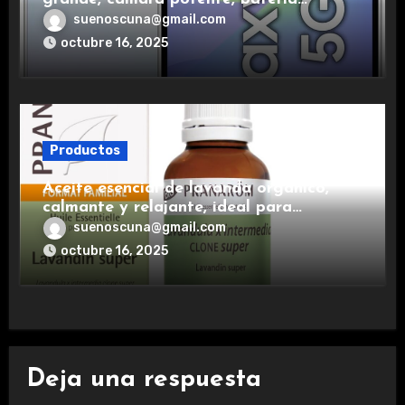
duradera y carga rápida para una
suenoscuna@gmail.com
experiencia premium.
octubre 16, 2025
Productos
Aceite esencial de lavanda orgánico,
calmante y relajante, ideal para
aromaterapia.
suenoscuna@gmail.com
octubre 16, 2025
Deja una respuesta