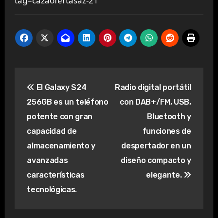
tag=cazaofertasaz-21
Navegación
El Galaxy S24
Radio digital portátil
de
256GB es un teléfono
con DAB+/FM, USB,
entradas
potente con gran
Bluetooth y
capacidad de
funciones de
almacenamiento y
despertador en un
avanzadas
diseño compacto y
características
elegante.
tecnológicas.