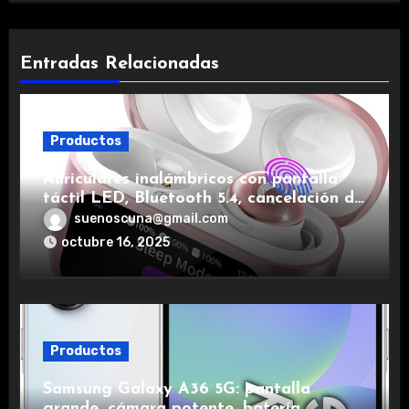
Entradas Relacionadas
Productos
Auriculares inalámbricos con pantalla
táctil LED, Bluetooth 5.4, cancelación de
ruido, impermeables y de larga duración.
suenoscuna@gmail.com
octubre 16, 2025
Productos
Samsung Galaxy A36 5G: pantalla
grande, cámara potente, batería