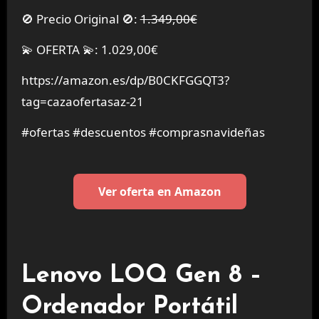
🚫 Precio Original 🚫:
1.349,00€
💫 OFERTA 💫: 1.029,00€
https://amazon.es/dp/B0CKFGGQT3?
tag=cazaofertasaz-21
#ofertas #descuentos #comprasnavideñas
Ver oferta en Amazon
Lenovo LOQ Gen 8 –
Ordenador Portátil