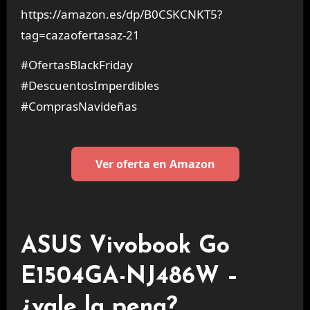
https://amazon.es/dp/B0CSKCNKT5?
tag=cazaofertasaz-21
#OfertasBlackFriday
#DescuentosImperdibles
#ComprasNavideñas
Ver oferta en Amazon
ASUS Vivobook Go
E1504GA-NJ486W –
¿vale la pena?