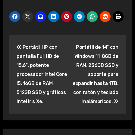
Navegación
Portátil HP con
Portátil de 14″ con
de
pantalla Full HD de
Windows 11, 8GB de
entradas
15.6″, potente
RAM, 256GB SSD y
procesador Intel Core
soporte para
i5, 16GB de RAM,
expandir hasta 1TB,
512GB SSD y gráficos
con ratón y teclado
Intel Iris Xe.
inalámbricos.