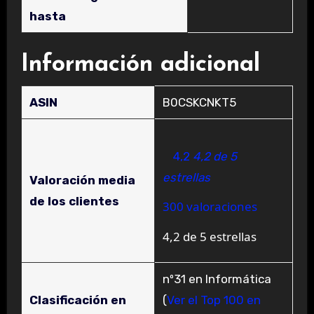
hasta
Información adicional
ASIN
B0CSKCNKT5
4,2
4,2 de 5
estrellas
Valoración media
de los clientes
300 valoraciones
4,2 de 5 estrellas
nº31 en Informática
Clasificación en
(
Ver el Top 100 en