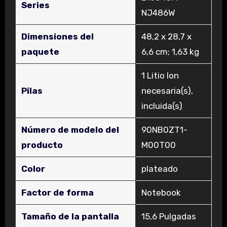
Series
NJ486W
Dimensiones del
‎48,2 x 28,7 x
paquete
6,6 cm; 1,63 kg
‎1 Litio Ion
Pilas
necesaria(s),
incluida(s)
Número de modelo del
‎90NB0ZT1-
producto
M00T00
Color
‎plateado
Factor de forma
‎Notebook
Tamaño de la pantalla
‎15,6 Pulgadas