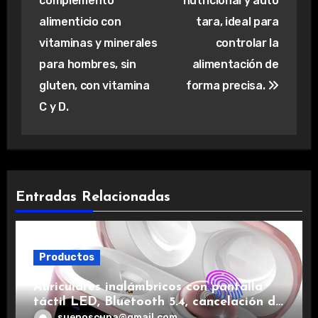
entradas
complemento
nutricional y auto
alimenticio con
tara, ideal para
vitaminas y minerales
controlar la
para hombres, sin
alimentación de
gluten, con vitamina
forma precisa.
C y D.
Entradas Relacionadas
Productos
Auriculares inalámbricos con pantalla
táctil LED, Bluetooth 5.4, cancelación de
ruido, impermeables y de larga duración.
suenoscuna@gmail.com