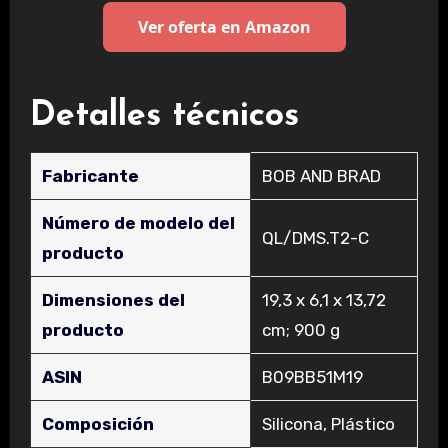
Ver oferta en Amazon
Detalles técnicos
Fabricante
‎BOB AND BRAD
Número de modelo del
‎QL/DMS.T2-C
producto
Dimensiones del
‎19,3 x 6,1 x 13,72
producto
cm; 900 g
ASIN
‎B09BB51M19
Composición
‎Silicona, Plástico