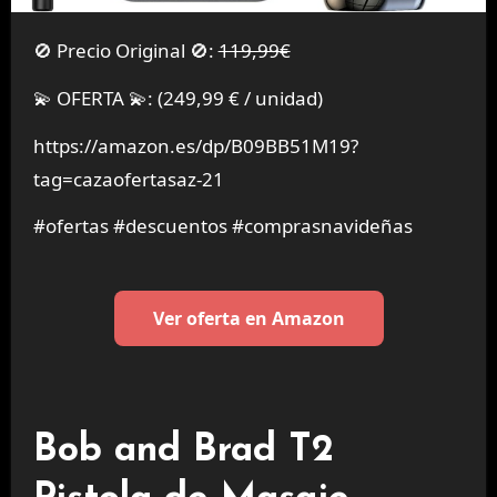
🚫 Precio Original 🚫:
119,99€
💫 OFERTA 💫: (249,99 € / unidad)
https://amazon.es/dp/B09BB51M19?
tag=cazaofertasaz-21
#ofertas #descuentos #comprasnavideñas
Ver oferta en Amazon
Bob and Brad T2