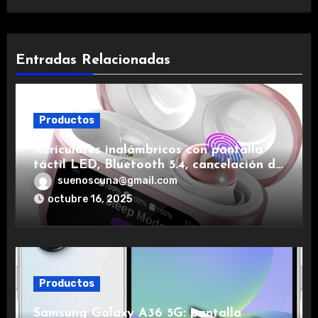
Entradas Relacionadas
Productos
Auriculares inalámbricos con pantalla
táctil LED, Bluetooth 5.4, cancelación de
ruido, impermeables y de larga duración.
suenoscuna@gmail.com
octubre 16, 2025
Productos
Samsung Galaxy A36 5G: pantalla