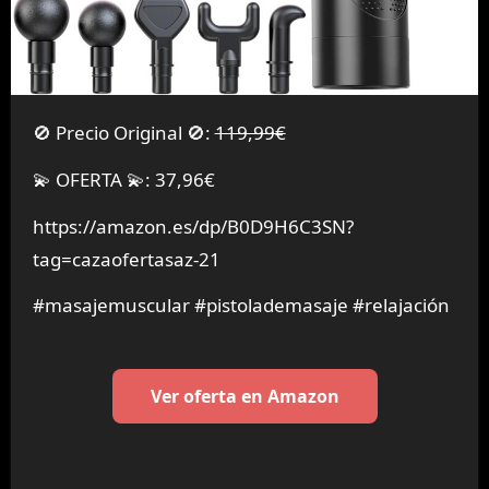
🚫 Precio Original 🚫:
119,99€
💫 OFERTA 💫: 37,96€
https://amazon.es/dp/B0D9H6C3SN?
tag=cazaofertasaz-21
#masajemuscular #pistolademasaje #relajación
Ver oferta en Amazon