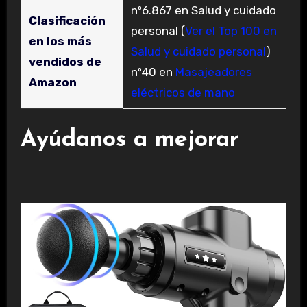
nº6.867 en Salud y cuidado
Clasificación
personal (
Ver el Top 100 en
en los más
Salud y cuidado personal
)
vendidos de
nº40 en
Masajeadores
Amazon
eléctricos de mano
Ayúdanos a mejorar