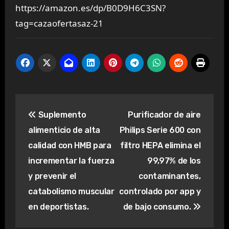
https://amazon.es/dp/B0D9H6C3SN?
tag=cazaofertasaz-21
Navegación
Suplemento
Purificador de aire
de
alimenticio de alta
Philips Serie 600 con
entradas
calidad con HMB para
filtro HEPA elimina el
incrementar la fuerza
99,97% de los
y prevenir el
contaminantes,
catabolismo muscular
controlado por app y
en deportistas.
de bajo consumo.