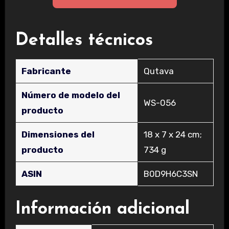
Detalles técnicos
Fabricante
‎Qutava
Número de modelo del
‎WS-056
producto
Dimensiones del
‎18 x 7 x 24 cm;
producto
734 g
ASIN
‎B0D9H6C3SN
Información adicional