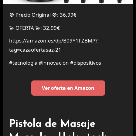
🚫 Precio Original 🚫:
36,99€
💫 OFERTA 💫: 32,99€
https://amazon.es/dp/B09Y1FZBMP?
tag=cazaofertasaz-21
#tecnología #innovación #dispositivos
Ver oferta en Amazon
Pistola de Masaje