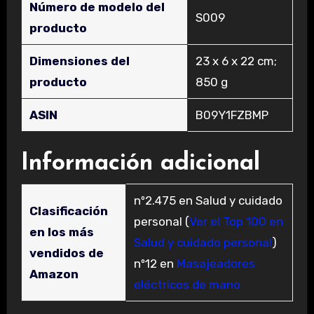
Número de modelo del
‎S009
producto
Dimensiones del
‎23 x 6 x 22 cm;
producto
850 g
ASIN
‎B09Y1FZBMP
Información adicional
nº2.475 en Salud y cuidado
Clasificación
personal (
Ver el Top 100 en
en los más
Salud y cuidado personal
)
vendidos de
nº12 en
Masajeadores
Amazon
eléctricos de mano