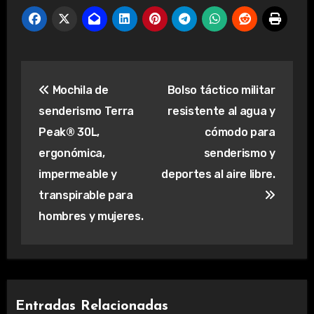
Navegación
Mochila de
Bolso táctico militar
de
senderismo Terra
resistente al agua y
entradas
Peak® 30L,
cómodo para
ergonómica,
senderismo y
impermeable y
deportes al aire libre.
transpirable para
hombres y mujeres.
Entradas Relacionadas