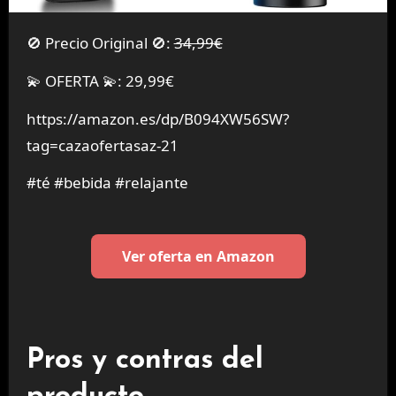
🚫 Precio Original 🚫:
34,99€
💫 OFERTA 💫: 29,99€
https://amazon.es/dp/B094XW56SW?
tag=cazaofertasaz-21
#té #bebida #relajante
Ver oferta en Amazon
Pros y contras del