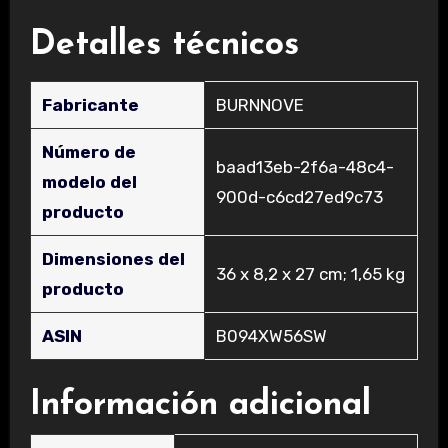
Detalles técnicos
Fabricante
‎BURNNOVE
Número de
‎baad13eb-2f6a-48c4-
modelo del
900d-c6cd27ed9c73
producto
Dimensiones del
‎36 x 8,2 x 27 cm; 1,65 kg
producto
ASIN
‎B094XW56SW
Información adicional