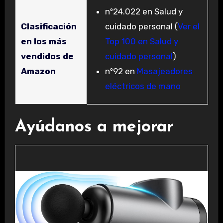
nº24.022 en Salud y
cuidado personal (
Ver el
Clasificación
Top 100 en Salud y
en los más
cuidado personal
)
vendidos de
nº92 en
Masajeadores
Amazon
eléctricos de mano
Ayúdanos a mejorar