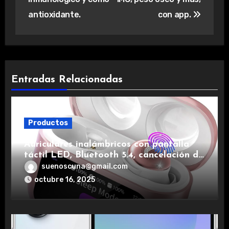
antioxidante.
con app.
Entradas Relacionadas
Productos
Auriculares inalámbricos con pantalla
táctil LED, Bluetooth 5.4, cancelación de
ruido, impermeables y de larga duración.
suenoscuna@gmail.com
octubre 16, 2025