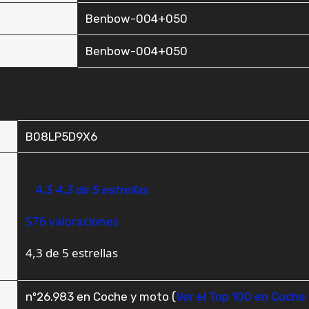
‎Benbow-004+050
‎Benbow-004+050
B08LP5D9X6
4,3
4,3 de 5 estrellas
576 valoraciones
4,3 de 5 estrellas
nº26.983 en Coche y moto (
Ver el Top 100 en Coche