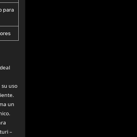
o para
dores
ideal
a su uso
ciente.
orma un
nico.
ara
turi –