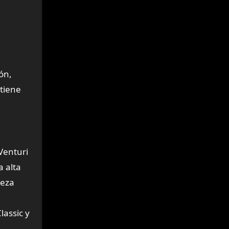
ón,
 tiene
Venturi
a alta
ieza
lassic y