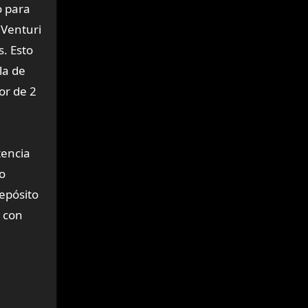
o para
 Venturi
s. Esto
la de
or de 2
tencia
do
epósito
w con