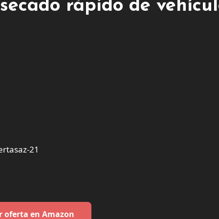
secado rápido de vehícul
ertasaz-21
r oferta en Amazon