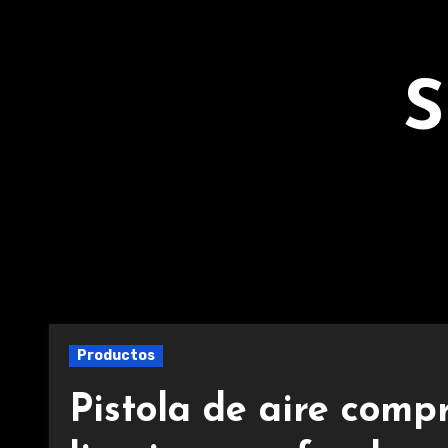
Ir
al
contenido
S
Productos
Pistola de aire comp