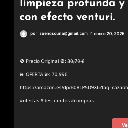
limpieza profunda y 
con efecto venturi.
por
suenoscuna@gmail.com
enero 20, 2025
🚫 Precio Original 🚫:
30,79 €
💫 OFERTA 💫: 70,99€
https://amazon.es/dp/B08LP5D9X6?tag=cazaof
#ofertas #descuentos #compras
Ve