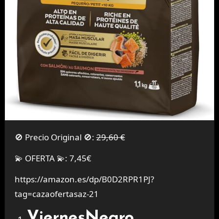
🚫 Precio Original 🚫:
29,60 €
💫 OFERTA 💫: 7,45€
https://amazon.es/dp/B0D2RPR1PJ?
tag=cazaofertasaz-21
ViernesNegro