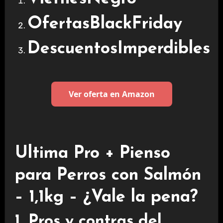
OfertasBlackFriday
DescuentosImperdibles
Ver oferta en Amazon
Ultima Pro + Pienso
para Perros con Salmón
– 1,1kg – ¿Vale la pena?
1. Pros y contras del