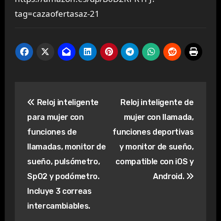
tag=cazaofertasaz-21
Navegación
Reloj inteligente
Reloj inteligente de
de
para mujer con
mujer con llamada,
entradas
funciones de
funciones deportivas
llamadas, monitor de
y monitor de sueño,
sueño, pulsómetro,
compatible con iOS y
SpO2 y podómetro.
Android.
Incluye 3 correas
intercambiables.