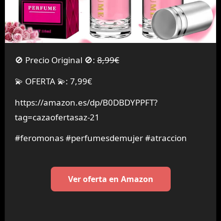
🚫 Precio Original 🚫:
8,99€
💫 OFERTA 💫: 7,99€
https://amazon.es/dp/B0DBDYPPFT?
tag=cazaofertasaz-21
#feromonas #perfumesdemujer #atraccion
Ver oferta en Amazon