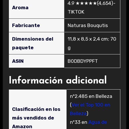
‎4.9 ★★★★★(4,654)-
Aroma
TIKTOK
Fabricante
‎Naturas Bouqutis
Dimensiones del
‎11,8 x 8,5 x 2,4 cm; 70
paquete
g
ASIN
‎B0DBDYPPFT
Información adicional
nº2.485 en Belleza
(
Ver el Top 100 en
Clasificación en los
Belleza
)
más vendidos de
nº33 en
Agua de
Amazon