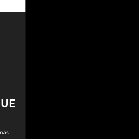
 UE
 más