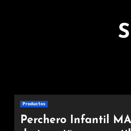
Ir
al
contenido
S
Productos
Perchero Infantil M