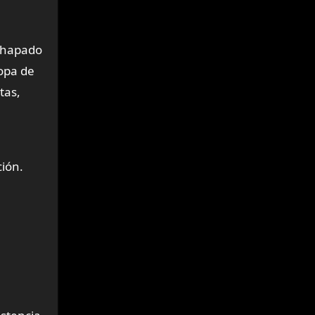
achapado
ropa de
tas,
ción.