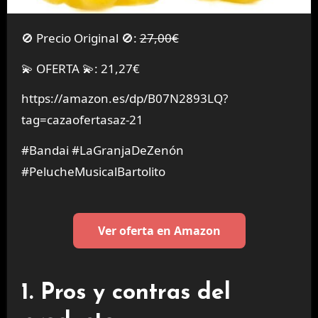
🚫 Precio Original 🚫:
27,00€
💫 OFERTA 💫: 21,27€
https://amazon.es/dp/B07N2893LQ?
tag=cazaofertasaz-21
#Bandai #LaGranjaDeZenón
#PelucheMusicalBartolito
Ver oferta en Amazon
1. Pros y contras del