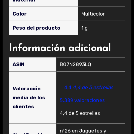
Color
‎Multicolor
Peso del producto
‎1 g
Información adicional
ASIN
B07N2893LQ
4,4
4,4 de 5 estrellas
Valoración
media de los
5.389 valoraciones
clientes
4,4 de 5 estrellas
nº26 en Juguetes y