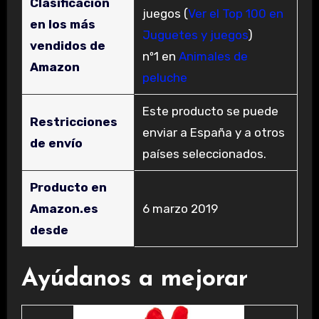
Clasificación
juegos (
Ver el Top 100 en
en los más
Juguetes y juegos
)
vendidos de
nº1 en
Animales de
Amazon
peluche
Este producto se puede
Restricciones
enviar a España y a otros
de envío
países seleccionados.
Producto en
Amazon.es
6 marzo 2019
desde
Ayúdanos a mejorar