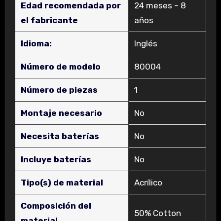
Edad recomendada por
‎24 meses – 8
el fabricante
años
Idioma:
‎Inglés
Número de modelo
‎80004
Número de piezas
‎1
Montaje necesario
‎No
Necesita baterías
‎No
Incluye baterías
‎No
Tipo(s) de material
‎Acrílico
Composición del
‎50% Cotton
material