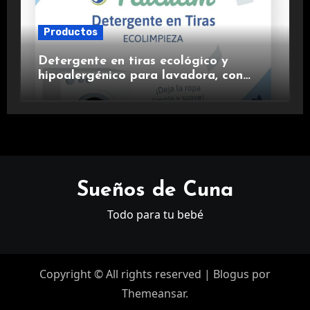
Productos
Detergente en tiras ecológico y
hipoalergénico para lavadora, con
suavizante incluido y fragancia de
lavanda.
Sueños de Cuna
Todo para tu bebé
Copyright © All rights reserved
|
Blogus
por
Themeansar
.