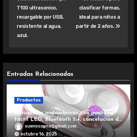
entradas
T100 ultrasonico,
clasificar formas,
recargable por USB,
ideal para niños a
resistente al agua,
partir de 2 años.
azul.
Entradas Relacionadas
Productos
Auriculares inalámbricos con pantalla
táctil LED, Bluetooth 5.4, cancelación de
ruido, impermeables y de larga duración.
suenoscuna@gmail.com
octubre 16, 2025