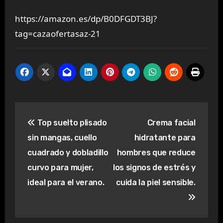
https://amazon.es/dp/B0DFGDT3BJ?
tag=cazaofertasaz-21
Navegación
Top suelto plisado
Crema facial
de
sin mangas, cuello
hidratante para
entradas
cuadrado y dobladillo
hombres que reduce
curvo para mujer,
los signos de estrés y
ideal para el verano.
cuida la piel sensible.