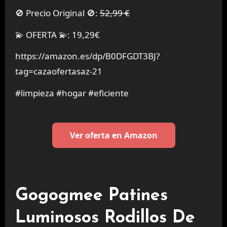
🚫 Precio Original 🚫:
52,99 €
💫 OFERTA 💫: 19,29€
https://amazon.es/dp/B0DFGDT3BJ?
tag=cazaofertasaz-21
#limpieza #hogar #eficiente
Ver oferta en Amazon
Gogogmee Patines
Luminosos Rodillos De