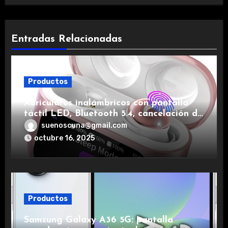
Entradas Relacionadas
Productos
Auriculares inalámbricos con pantalla
táctil LED, Bluetooth 5.4, cancelación de
ruido, impermeables y de larga duración.
suenoscuna@gmail.com
octubre 16, 2025
Productos
Samsung Galaxy A36 5G: pantalla