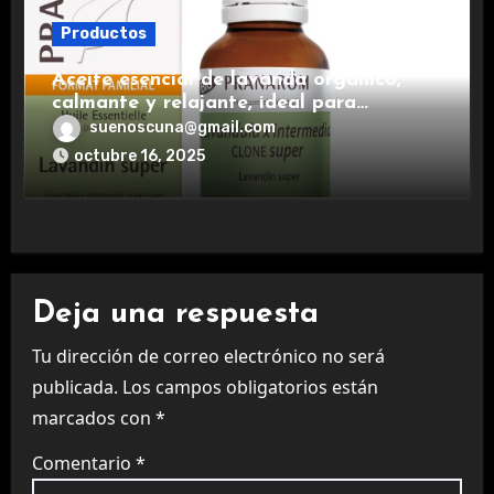
Productos
Aceite esencial de lavanda orgánico,
calmante y relajante, ideal para
aromaterapia.
suenoscuna@gmail.com
octubre 16, 2025
Deja una respuesta
Tu dirección de correo electrónico no será
publicada.
Los campos obligatorios están
marcados con
*
Comentario
*