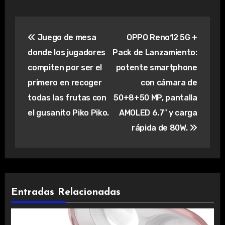
Navegación
Juego de mesa
OPPO Reno12 5G +
de
donde los jugadores
Pack de Lanzamiento:
entradas
compiten por ser el
potente smartphone
primero en recoger
con cámara de
todas las frutas con
50+8+50 MP, pantalla
el gusanito Piko Piko.
AMOLED 6.7″ y carga
rápida de 80W.
Entradas Relacionadas