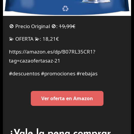
🚫 Precio Original 🚫:
19,99€
💫 OFERTA 💫: 18,21€
https://amazon.es/dp/B07RL35CR1?
tag=cazaofertasaz-21
#descuentos #promociones #rebajas
Ver oferta en Amazon
¿Vale la pena comprar