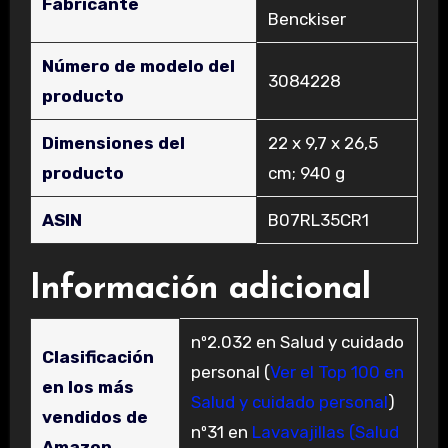
Fabricante
Benckiser
Número de modelo del
‎3084228
producto
Dimensiones del
‎22 x 9,7 x 26,5
producto
cm; 940 g
ASIN
‎B07RL35CR1
Información adicional
nº2.032 en Salud y cuidado
Clasificación
personal (
Ver el Top 100 en
en los más
Salud y cuidado personal
)
vendidos de
nº31 en
Lavavajillas (Salud
Amazon