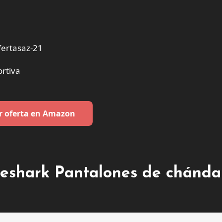
ertasaz-21
rtiva
r oferta en Amazon
geshark Pantalones de chánda