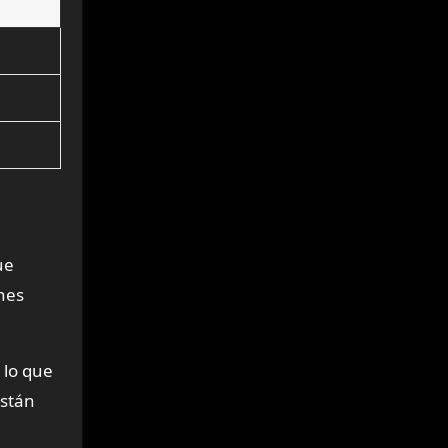
ue
nes
 lo que
Están