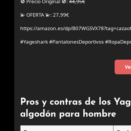
🚫 Precio Original 🚫:
44,95€
💫 OFERTA 💫: 27,99€
https://amazon.es/dp/B07WGSVX78?tag=cazaof
#Yageshark #PantalonesDeportivos #RopaDepo
Ve
Pros y contras de los Ya
algodón para hombre