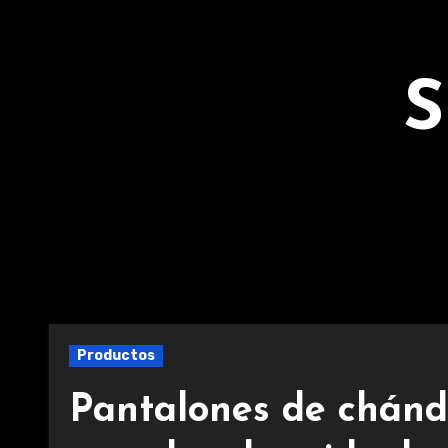
Ir
al
contenido
S
Productos
Pantalones de chánd