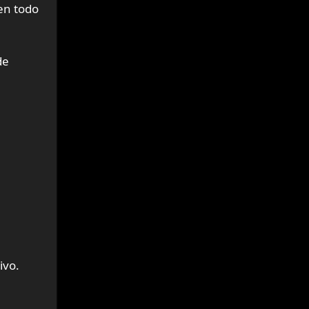
en todo
de
ivo.