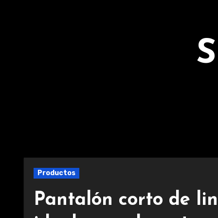
Ir
al
contenido
S
Productos
Pantalón corto de li