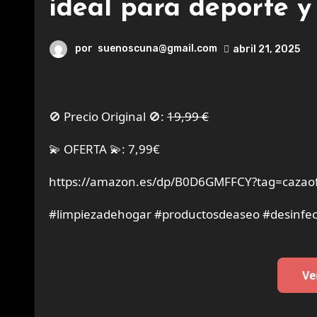
ideal para deporte y
por
suenoscuna@gmail.com
abril 21, 2025
🚫 Precio Original 🚫:
19,99 €
💫 OFERTA 💫: 7,99€
https://amazon.es/dp/B0D6GMFFCY?tag=cazaof
#limpiezadehogar #productosdeaseo #desinfec
Ve