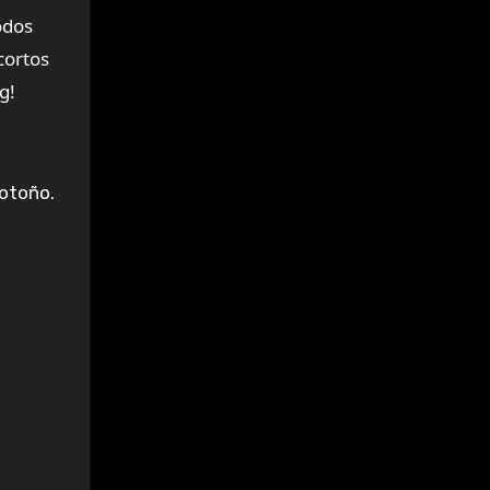
odos
cortos
g!
 otoño.