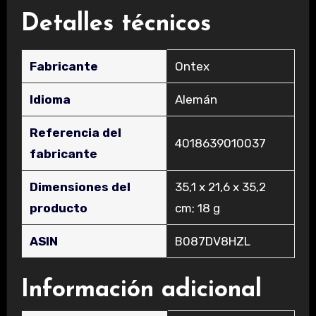
Detalles técnicos
Fabricante
‎Ontex
Idioma
‎Alemán
Referencia del
‎4018639010037
fabricante
Dimensiones del
‎35,1 x 21,6 x 35,2
producto
cm; 18 g
ASIN
‎B087DV8HZL
Información adicional