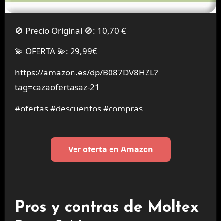
🚫 Precio Original 🚫:
10,70 €
💫 OFERTA 💫: 29,99€
https://amazon.es/dp/B087DV8HZL?
tag=cazaofertasaz-21
#ofertas #descuentos #compras
Ver oferta en Amazon
Pros y contras de Moltex