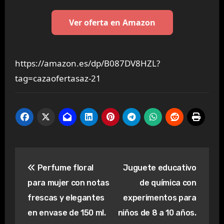
Ver oferta en Amazon
https://amazon.es/dp/B087DV8HZL?
tag=cazaofertasaz-21
Navegación
Perfume floral
Juguete educativo
de
para mujer con notas
de química con
entradas
frescas y elegantes
experimentos para
en envase de 150 ml.
niños de 8 a 10 años.