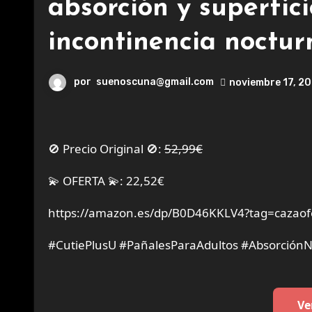
absorción y superfici
incontinencia noctur
por
suenoscuna@gmail.com
noviembre 17, 2
🚫 Precio Original 🚫:
52,99€
💫 OFERTA 💫: 22,52€
https://amazon.es/dp/B0D46KKLV4?tag=cazaof
#CutiePlusU #PañalesParaAdultos #Absorción
Ve