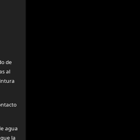
do de
as al
cintura
ontacto
de agua
 que la