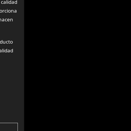
 calidad
porciona
 hacen
oducto
alidad