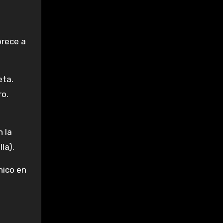
orece a
eta.
ro.
 la
la).
nico en