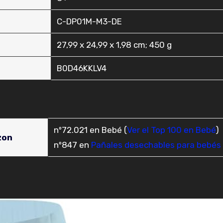
‎C-DP01M-M3-DE
‎27,99 x 24,99 x 1,98 cm; 450 g
‎B0D46KKLV4
nº72.021 en Bebé (
Ver el Top 100 en Bebé
)
zon
nº847 en
Pañales desechables para bebés