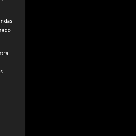
bandas
chado
ntra
as