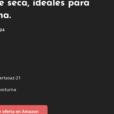
e seca, ideales para
na.
024
ertasaz-21
Nocturna
r oferta en Amazon