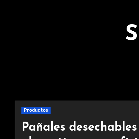
Ir
al
contenido
S
Productos
Pañales desechables